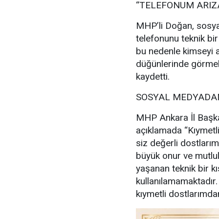
“TELEFONUM ARIZ
MHP’li Doğan, sosya
telefonunu teknik bir
bu nedenle kimseyi a
düğünlerinde görmek
kaydetti.
SOSYAL MEDYADAN
MHP Ankara İl Başka
açıklamada “Kıymetl
siz değerli dostlarım
büyük onur ve mutl
yaşanan teknik bir kı
kullanılamamaktadır
kıymetli dostlarımdan