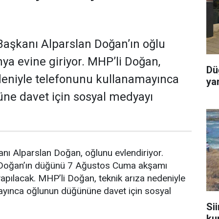
aşkanı Alparslan Doğan’ın oğlu
a evine giriyor. MHP’li Doğan,
Dü
deniyle telefonunu kullanamayınca
ya
ne davet için sosyal medyayı
nı Alparslan Doğan, oğlunu evlendiriyor.
 Doğan’ın düğünü 7 Ağustos Cuma akşamı
pılacak. MHP’li Doğan, teknik arıza nedeniyle
ayınca oğlunun düğününe davet için sosyal
Sii
ku