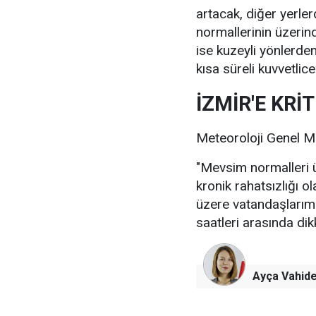
artacak, diğer yerle
normallerinin üzeri
ise kuzeyli yönlerd
kısa süreli kuvvetlic
İZMİR'E KRİT
Meteoroloji Genel Müd
"Mevsim normalleri ü
kronik rahatsızlığı o
üzere vatandaşlarımı
saatleri arasında dik
Ayça Vahide