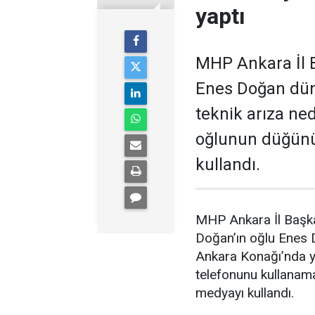
yaptı
MHP Ankara İl B
Enes Doğan düny
teknik arıza ne
oğlunun düğünü
kullandı.
MHP Ankara İl Başka
Doğan’ın oğlu Enes
Ankara Konağı’nda ya
telefonunu kullanam
medyayı kullandı.