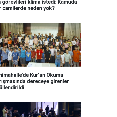
n görevlileri klima istedi: Kamuda
r camilerde neden yok?
nimahalle’de Kur’an Okuma
rışmasında dereceye girenler
llendirildi