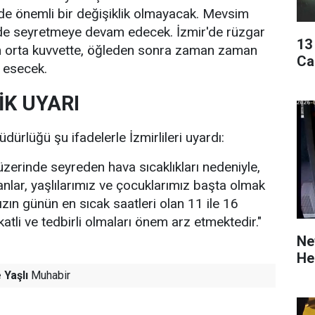
rde önemli bir değişiklik olmayacak. Mevsim
nde seyretmeye devam edecek. İzmir'de rüzgar
13
en orta kuvvette, öğleden sonra zaman zaman
Ca
e esecek.
İK UYARI
ürlüğü şu ifadelerle İzmirlileri uyardı:
zerinde seyreden hava sıcaklıkları nedeniyle,
lanlar, yaşlılarımız ve çocuklarımız başta olmak
zın günün en sıcak saatleri olan 11 ile 16
katli ve tedbirli olmaları önem arz etmektedir."
Ne
He
 Yaşlı
Muhabir