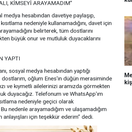
ALI, KİMSEYİ ARAYAMADIM”
l medya hesabından davetiye paylaşıp,
 kısıtlama nedeniyle kullanamadığını, davet için
rayamadığını belirterek, tüm dostlarını
ten büyük onur ve mutluluk duyacaklarını
 YAPTI
nı, sosyal medya hesabından yaptığı
Me
i dostlarım, oğlum Enes'in düğün merasiminde
ki
ızı ve kıymetli ailelerinizi aramızda görmekten
uluk duyacağız. Telefonum ve WhatsApp'ım
sıtlama nedeniyle geçici olarak
. Bu nedenle arayamadığım ve ulaşamadığım
 anlayışları için teşekkür ederim” dedi.