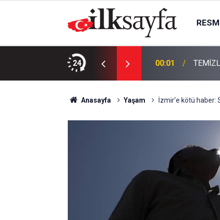
RESMI
KTIR
24
00:01
TEMİZL
Anasayfa
Yaşam
İzmir'e kötü haber: 