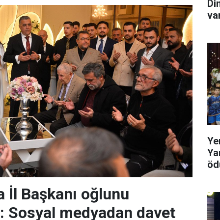
Di
va
Ye
Ya
ödü
 İl Başkanı oğlunu
r: Sosyal medyadan davet