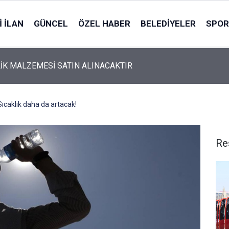
 İLAN
GÜNCEL
ÖZEL HABER
BELEDIYELER
SPOR
İK MALZEMESİ SATIN ALINACAKTIR
Sıcaklık daha da artacak!
Re