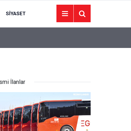
SIYASET
00:01
BAKIM VE ONARIM HİZMETİ ALINACAKTIR
smi İlanlar