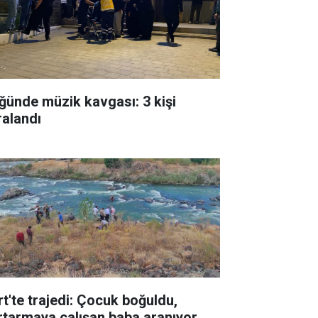
ğünde müzik kavgası: 3 kişi
ralandı
rt'te trajedi: Çocuk boğuldu,
rtarmaya çalışan baba aranıyor