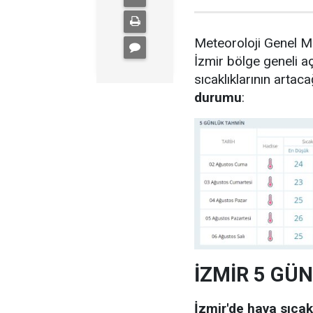
Meteoroloji Genel M
İzmir bölge geneli a
sıcaklıklarının artaca
durumu
:
İZMİR 5 GÜ
İzmir'de hava sıcakl