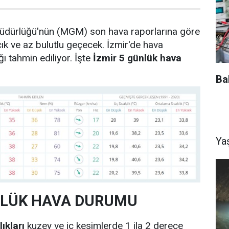
üdürlüğü'nün (MGM) son hava raporlarına göre
çık ve az bulutlu geçecek. İzmir'de hava
ğı tahmin ediliyor. İşte
İzmir 5 günlük hava
Ba
Ya
NLÜK HAVA DURUMU
ıkları
kuzey ve iç kesimlerde 1 ila 2 derece