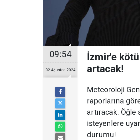
09:54
İzmir'e kötü
artacak!
02 Ağustos 2024
Meteoroloji Ge
raporlarına göre
artıracak. Öğle 
isteyenlere uyar
durumu!