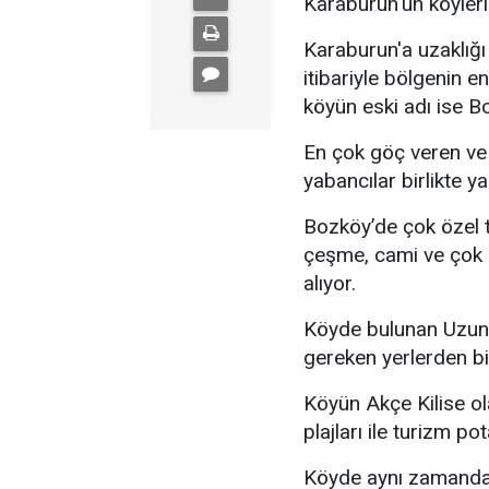
Karaburun'un köyleri
Karaburun'a uzaklığı
itibariyle bölgenin en
köyün eski adı ise Bo
En çok göç veren ve 
yabancılar birlikte ya
Bozköy’de çok özel ta
çeşme, cami ve çok e
alıyor.
Köyde bulunan Uzund
gereken yerlerden bir
Köyün Akçe Kilise ola
plajları ile turizm po
Köyde aynı zamanda