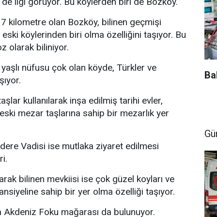
 de ilgi görüyor. Bu köylerden biri de Bozköy.
 7 kilometre olan Bozköy, bilinen geçmişi
 eski köylerinden biri olma özelliğini taşıyor. Bu
z olarak biliniyor.
yaşlı nüfusu çok olan köyde, Türkler ve
Ba
şıyor.
şlar kullanılarak inşa edilmiş tarihi evler,
ski mezar taşlarına sahip bir mezarlık yer
Gü
ere Vadisi ise mutlaka ziyaret edilmesi
i.
rak bilinen mevkiisi ise çok güzel koyları ve
tansiyeline sahip bir yer olma özelliği taşıyor.
 Akdeniz Foku mağarası da bulunuyor.