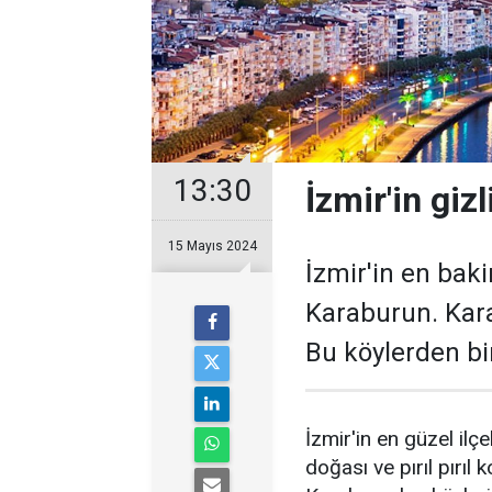
13:30
İzmir'in giz
15 Mayıs 2024
İzmir'in en baki
Karaburun. Karab
Bu köylerden bi
İzmir'in en güzel ilç
doğası ve pırıl pırıl k