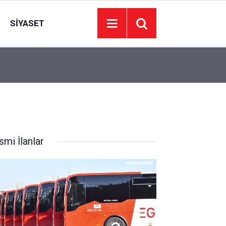
SIYASET
00:01
BAKIM VE ONARIM HİZMETİ ALINACAKTIR
smi İlanlar