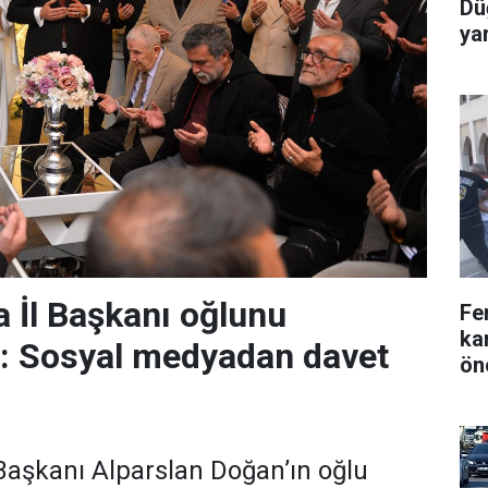
Dü
yar
 İl Başkanı oğlunu
Fe
ka
r: Sosyal medyadan davet
ön
aşkanı Alparslan Doğan’ın oğlu