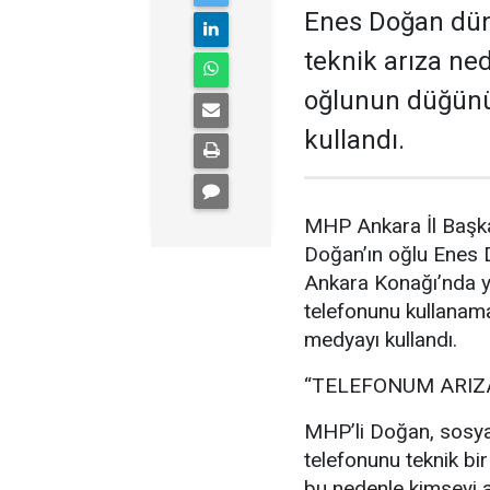
Enes Doğan düny
teknik arıza ne
oğlunun düğünü
kullandı.
MHP Ankara İl Başka
Doğan’ın oğlu Enes
Ankara Konağı’nda ya
telefonunu kullanam
medyayı kullandı.
“TELEFONUM ARIZ
MHP’li Doğan, sosya
telefonunu teknik bir
bu nedenle kimseyi a