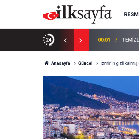
RESMI
KTIR
24
00:01
TEMİZL
Anasayfa
Güncel
İzmir'in gizli kalmı