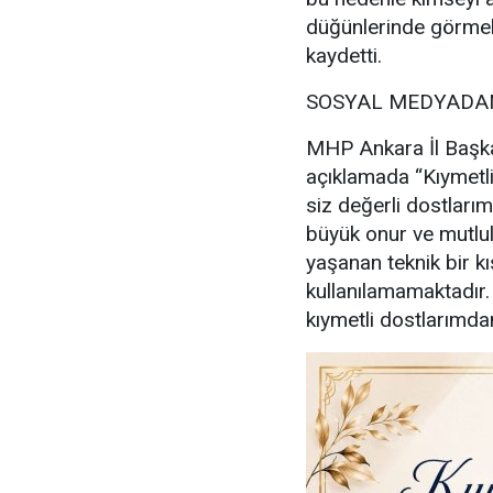
düğünlerinde görmek
kaydetti.
SOSYAL MEDYADAN
MHP Ankara İl Başka
açıklamada “Kıymetl
siz değerli dostlarım
büyük onur ve mutl
yaşanan teknik bir kı
kullanılamamaktadır
kıymetli dostlarımdan