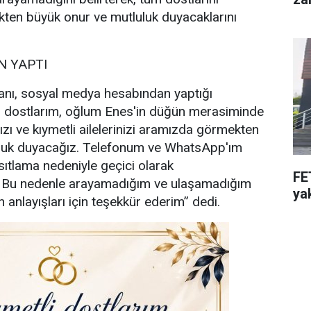
ten büyük onur ve mutluluk duyacaklarını
 YAPTI
nı, sosyal medya hesabından yaptığı
i dostlarım, oğlum Enes'in düğün merasiminde
ızı ve kıymetli ailelerinizi aramızda görmekten
uluk duyacağız. Telefonum ve WhatsApp'ım
sıtlama nedeniyle geçici olarak
FE
. Bu nedenle arayamadığım ve ulaşamadığım
ya
 anlayışları için teşekkür ederim” dedi.