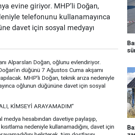
a evine giriyor. MHP’li Doğan,
deniyle telefonunu kullanamayınca
ne davet için sosyal medyayı
Ba
sü
nı Alparslan Doğan, oğlunu evlendiriyor.
 Doğan’ın düğünü 7 Ağustos Cuma akşamı
pılacak. MHP’li Doğan, teknik arıza nedeniyle
ayınca oğlunun düğününe davet için sosyal
ALI, KİMSEYİ ARAYAMADIM”
l medya hesabından davetiye paylaşıp,
 kısıtlama nedeniyle kullanamadığını, davet için
Ba
za
rayamadığını belirterek, tüm dostlarını