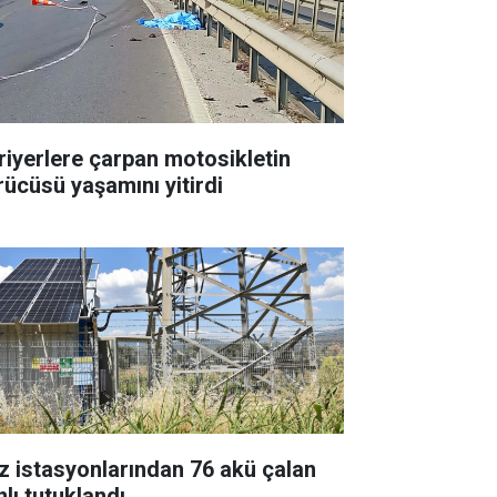
riyerlere çarpan motosikletin
rücüsü yaşamını yitirdi
z istasyonlarından 76 akü çalan
nlı tutuklandı