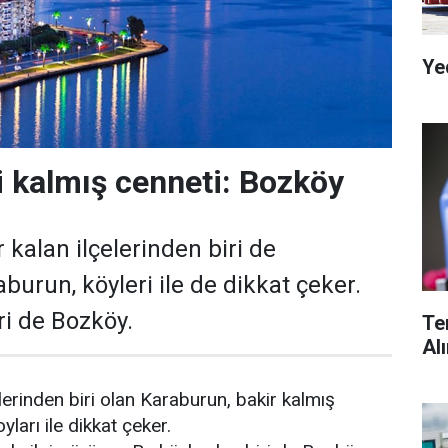
Ye
li kalmış cenneti: Bozköy
r kalan ilçelerinden biri de
urun, köyleri ile de dikkat çeker.
ri de Bozköy.
Te
Al
elerinden biri olan Karaburun, bakir kalmış
oyları ile dikkat çeker.