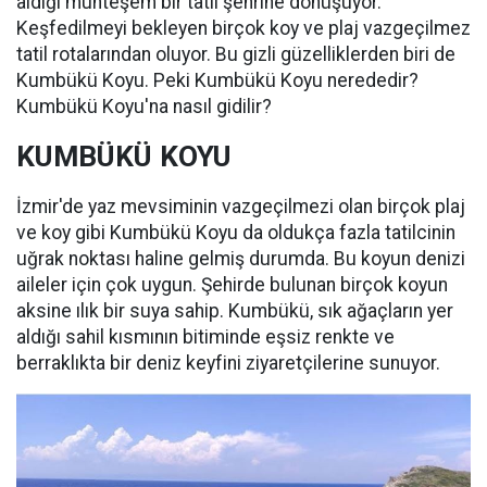
aldığı muhteşem bir tatil şehrine dönüşüyor.
Keşfedilmeyi bekleyen birçok koy ve plaj vazgeçilmez
tatil rotalarından oluyor. Bu gizli güzelliklerden biri de
Kumbükü Koyu. Peki Kumbükü Koyu nerededir?
Kumbükü Koyu'na nasıl gidilir?
KUMBÜKÜ KOYU
İzmir'de yaz mevsiminin vazgeçilmezi olan birçok plaj
ve koy gibi Kumbükü Koyu da oldukça fazla tatilcinin
uğrak noktası haline gelmiş durumda. Bu koyun denizi
aileler için çok uygun. Şehirde bulunan birçok koyun
aksine ılık bir suya sahip. Kumbükü, sık ağaçların yer
aldığı sahil kısmının bitiminde eşsiz renkte ve
berraklıkta bir deniz keyfini ziyaretçilerine sunuyor.