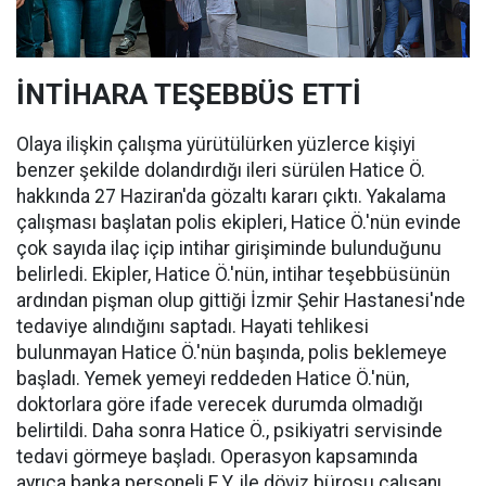
İNTİHARA TEŞEBBÜS ETTİ
Olaya ilişkin çalışma yürütülürken yüzlerce kişiyi
benzer şekilde dolandırdığı ileri sürülen Hatice Ö.
hakkında 27 Haziran'da gözaltı kararı çıktı. Yakalama
çalışması başlatan polis ekipleri, Hatice Ö.'nün evinde
çok sayıda ilaç içip intihar girişiminde bulunduğunu
belirledi. Ekipler, Hatice Ö.'nün, intihar teşebbüsünün
ardından pişman olup gittiği İzmir Şehir Hastanesi'nde
tedaviye alındığını saptadı. Hayati tehlikesi
bulunmayan Hatice Ö.'nün başında, polis beklemeye
başladı. Yemek yemeyi reddeden Hatice Ö.'nün,
doktorlara göre ifade verecek durumda olmadığı
belirtildi. Daha sonra Hatice Ö., psikiyatri servisinde
tedavi görmeye başladı. Operasyon kapsamında
ayrıca banka personeli E.Y. ile döviz bürosu çalışanı