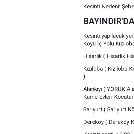
Kesinti Nedeni: Şeb
BAYINDIR'DA
Kesinti yapılacak yer
Köyü İç Yolu Kızılob
Hisarlık ( Hisarlık H
Kızıloba ( Kızıloba 
)
Alankıyı ( YÖRÜK Ala
Küme Evleri Kocatarl
Sarıyurt ( Sarıyurt K
Dereköy ( Dereköy K