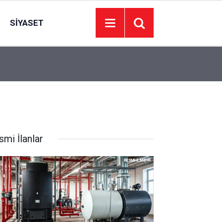
SIYASET
aş
Hradec Kralove Beşiktaş maçı CANLI İZLE! Hra
19:30
hangi kanalda, nereden izlenir?
smi İlanlar