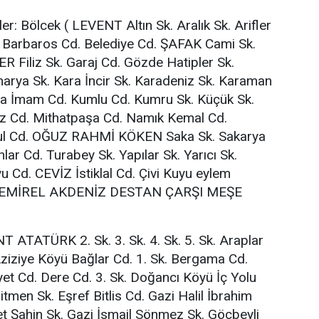
ler: Bölcek ( LEVENT Altın Sk. Aralık Sk. Arifler
P Barbaros Cd. Belediye Cd. ŞAFAK Cami Sk.
 Filiz Sk. Garaj Cd. Gözde Hatipler Sk.
arya Sk. Kara İncir Sk. Karadeniz Sk. Karaman
oca İmam Cd. Kumlu Cd. Kumru Sk. Küçük Sk.
 Öz Cd. Mithatpaşa Cd. Namık Kemal Cd.
kul Cd. OĞUZ RAHMİ KÖKEN Saka Sk. Sakarya
lar Cd. Turabey Sk. Yapılar Sk. Yarıcı Sk.
 Cd. CEVİZ İstiklal Cd. Çivi Kuyu eylem
EMİREL AKDENİZ DESTAN ÇARŞI MEŞE
 ATATÜRK 2. Sk. 3. Sk. 4. Sk. 5. Sk. Araplar
ziziye Köyü Bağlar Cd. 1. Sk. Bergama Cd.
et Cd. Dere Cd. 3. Sk. Doğancı Köyü İç Yolu
tmen Sk. Eşref Bitlis Cd. Gazi Halil İbrahim
t Şahin Sk. Gazi İsmail Sönmez Sk. Göçbeyli