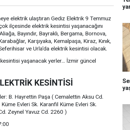
ya
neye elektrik ulaştıran Gediz Elektrik 9 Temmuz
rçok ilçesinde elektrik kesintisi yaşanacağını
liağa, Bayındır, Bayraklı, Bergama, Bornova,
 Karabağlar, Karşıyaka, Kemalpaşa, Kiraz, Kınık,
erihisar ve Urla'da elektrik kesintisi olacak.
 kesintisi yaşanacak yerler... İzmir güncel
Se
LEKTRİK KESİNTİSİ
yaş
ler: B. Hayrettin Paşa ( Cemalettin Aksu Cd.
 Küme Evleri Sk. Karanfil Küme Evleri Sk.
d. Zeynel Yavuz Cd. 2260 )
 7:00