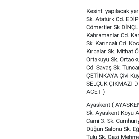
Kesinti yapılacak yer
Sk. Atatürk Cd. EDİ
Cömertler Sk DİNÇLER
Kahramanlar Cd. Kan
Sk. Karıncalı Cd. K
Kırcalar Sk. Mithat
Ortakuyu Sk. Ortao
Cd. Savaş Sk. Tuncan
ÇETİNKAYA Çivi Kuyu
SELÇUK ÇIKMAZI D
ACET )
Ayaskent ( AYASKENT
Sk. Ayaskent Köyü A
Cami 3. Sk. Cumhuriy
Düğün Salonu Sk. Eği
Tulu Sk. Gazi Mehme