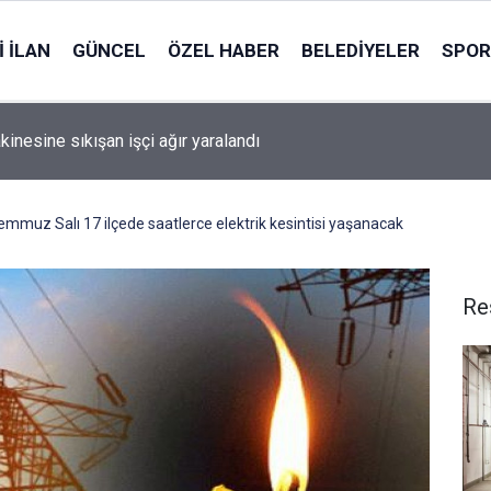
 İLAN
GÜNCEL
ÖZEL HABER
BELEDIYELER
SPOR
ANLI İZLE! TV100 kesintisiz donmadan Hradec Kralove Beşikt
lı nasıl izlenir?
 Temmuz Salı 17 ilçede saatlerce elektrik kesintisi yaşanacak
Re