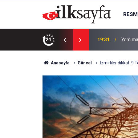
RESMI
TV100 C
 yaralandı
24
19:30
maçı can
Anasayfa
Güncel
İzmirliler dikkat: 9