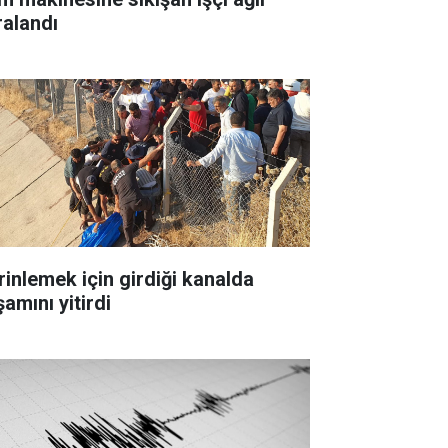
ralandı
rinlemek için girdiği kanalda
amını yitirdi