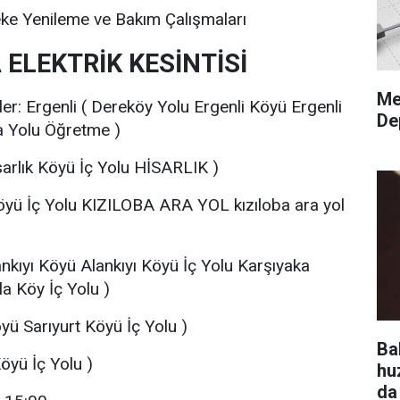
eke Yenileme ve Bakım Çalışmaları
 ELEKTRİK KESİNTİSİ
Me
ler: Ergenli ( Dereköy Yolu Ergenli Köyü Ergenli
De
a Yolu Öğretme )
isarlık Köyü İç Yolu HİSARLIK )
Köyü İç Yolu KIZILOBA ARA YOL kızıloba ara yol
nkıyı Köyü Alankıyı Köyü İç Yolu Karşıyaka
a Köy İç Yolu )
öyü Sarıyurt Köyü İç Yolu )
Ba
öyü İç Yolu )
hu
da