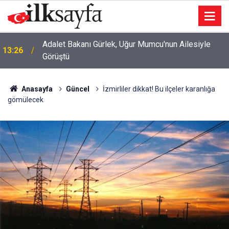
12:59
Çankaya'da cinayet: Komşusu vurdu
Anasayfa
Güncel
İzmirliler dikkat! Bu ilçeler karanlığa
gömülecek