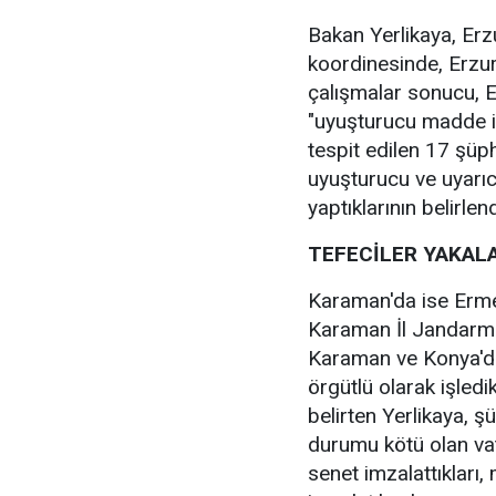
Bakan Yerlikaya, Er
koordinesinde, Erzu
çalışmalar sonucu, 
"uyuşturucu madde im
tespit edilen 17 şüphe
uyuşturucu ve uyarıc
yaptıklarının belirlen
TEFECİLER YAKAL
Karaman'da ise Erme
Karaman İl Jandarma
Karaman ve Konya'da
örgütlü olarak işledi
belirten Yerlikaya, ş
durumu kötü olan vat
senet imzalattıklar