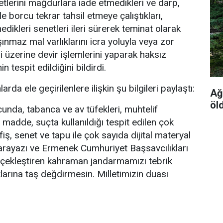
etlerini mağdurlara iade etmedikleri ve darp,
tle borcu tekrar tahsil etmeye çalıştıkları,
ikleri senetleri ileri sürerek teminat olarak
aşınmaz mal varlıklarını icra yoluyla veya zor
ri üzerine devir işlemlerini yaparak haksız
n tespit edildiğini bildirdi.
rda ele geçirilenlere ilişkin şu bilgileri paylaştı:
Ağ
öl
nda, tabanca ve av tüfekleri, muhtelif
madde, suçta kullanıldığı tespit edilen çok
fiş, senet ve tapu ile çok sayıda dijital materyal
 Karayazı ve Ermenek Cumhuriyet Başsavcılıkları
rçekleştiren kahraman jandarmamızı tebrik
larına taş değdirmesin. Milletimizin duası