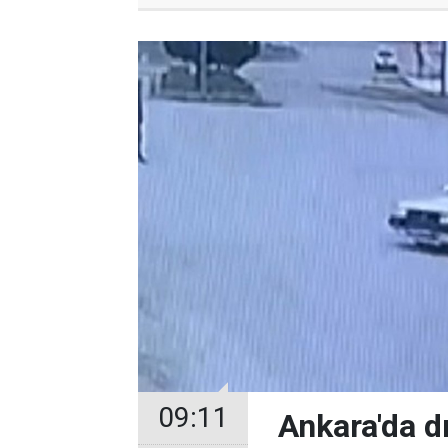
09:11
Ankara'da d