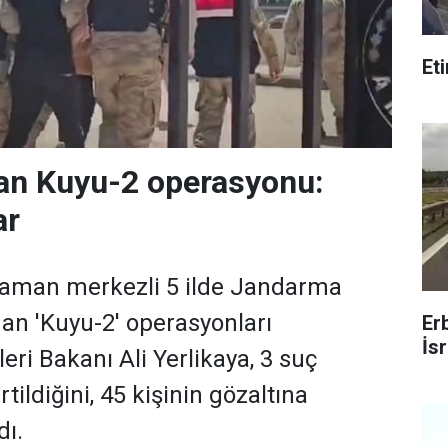
Et
n Kuyu-2 operasyonu:
ar
aman merkezli 5 ilde Jandarma
dan 'Kuyu-2' operasyonları
Er
İsr
leri Bakanı Ali Yerlikaya, 3 suç
ildiğini, 45 kişinin gözaltına
dı.