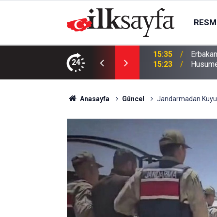
RESMI
İsrail için İran’a karşı imzalandı
24
15:23
Husumet
Anasayfa
Güncel
Jandarmadan Kuyu-2