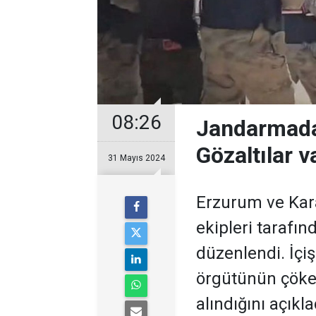
08:26
Jandarmada
Gözaltılar v
31 Mayıs 2024
Erzurum ve Kar
ekipleri tarafın
düzenlendi. İçiş
örgütünün çökert
alındığını açıkla