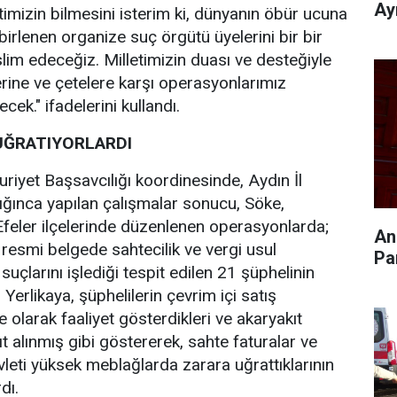
Ay
etimizin bilmesini isterim ki, dünyanın öbür ucuna
birlenen organize suç örgütü üyelerini bir bir
slim edeceğiz. Milletimizin duası ve desteğiyle
rine ve çetelere karşı operasyonlarımız
cek." ifadelerini kullandı.
UĞRATIYORLARDI
iyet Başsavcılığı koordinesinde, Aydın İl
ınca yapılan çalışmalar sonucu, Söke,
feler ilçelerinde düzenlenen operasyonlarda;
An
ık, resmi belgede sahtecilik ve vergi usul
Pa
çlarını işlediği tespit edilen 21 şüphelinin
 Yerlikaya, şüphelilerin çevrim içi satış
 olarak faaliyet gösterdikleri ve akaryakıt
t alınmış gibi göstererek, sahte faturalar ve
evleti yüksek meblağlarda zarara uğrattıklarının
dı.