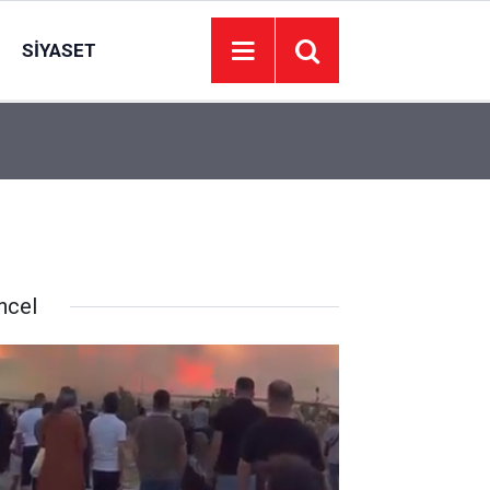
SIYASET
15:20
Balıkesir Kapıdağ Yarımadası koyları çöplüğe d
ncel