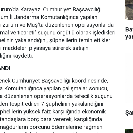
zurum'da Karayazı Cumhuriyet Başsavcılığı
rum İl Jandarma Komutanlığınca yapılan
Erzurum ve Muş'ta düzenlenen operasyonlarda
Ba
al ve ticareti" suçunu örgütlü olarak işledikleri
yar
linin yakalandığını, şüphelilerin temin ettikleri
ı maddeleri piyasaya sürerek satışını
diğini kaydetti.
ANDI
nek Cumhuriyet Başsavcılığı koordinesinde,
 Komutanlığınca yapılan çalışmalar sonucu,
 düzenlenen operasyonlarda tefecilik suçunu
kleri tespit edilen 7 şüphelinin yakalandığını
üphelilerin yüksek faiz karşılığında ekonomik
Şa
andaşlara borç para vererek, karşılığında
ı, mağdurların borcunu ödemelerine rağmen