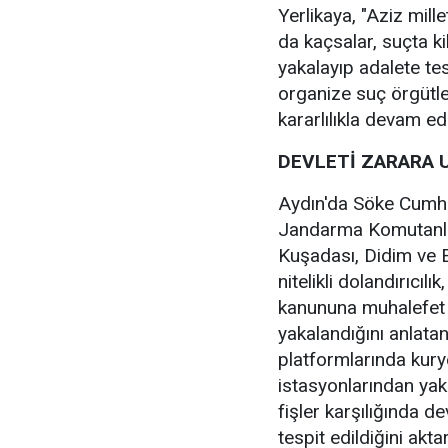
Yerlikaya, "Aziz mill
da kaçsalar, suçta ki
yakalayıp adalete te
organize suç örgütle
kararlılıkla devam ede
DEVLETİ ZARARA 
Aydın'da Söke Cumhur
Jandarma Komutanlığ
Kuşadası, Didim ve E
nitelikli dolandırıcıl
kanununa muhalefet su
yakalandığını anlatan
platformlarında kurye
istasyonlarından yakı
fişler karşılığında d
tespit edildiğini aktar