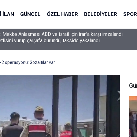
 İLAN
GÜNCEL
ÖZEL HABER
BELEDIYELER
SPOR
lisini vurup çarşafa büründü; takside yakalandı
 operasyonu: Gözaltılar var
Gü