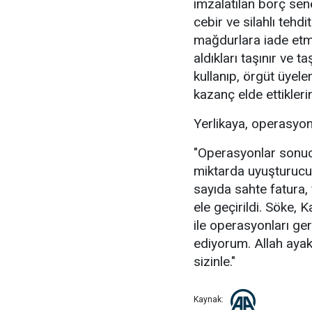
imzalatılan borç sen
cebir ve silahlı tehdi
mağdurlara iade etmed
aldıkları taşınır ve t
kullanıp, örgüt üyele
kazanç elde ettiklerini
Yerlikaya, operasyonla
"Operasyonlar sonucu
miktarda uyuşturucu 
sayıda sahte fatura, 
ele geçirildi. Söke,
ile operasyonları ge
ediyorum. Allah ayak
sizinle."
Kaynak: