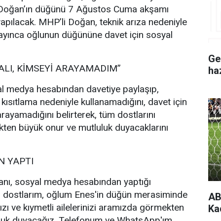
 Doğan’ın düğünü 7 Ağustos Cuma akşamı
pılacak. MHP’li Doğan, teknik arıza nedeniyle
ayınca oğlunun düğününe davet için sosyal
Ge
ALI, KİMSEYİ ARAYAMADIM”
ha
l medya hesabından davetiye paylaşıp,
 kısıtlama nedeniyle kullanamadığını, davet için
rayamadığını belirterek, tüm dostlarını
ten büyük onur ve mutluluk duyacaklarını
 YAPTI
nı, sosyal medya hesabından yaptığı
i dostlarım, oğlum Enes'in düğün merasiminde
AB
ızı ve kıymetli ailelerinizi aramızda görmekten
Ka
uluk duyacağız. Telefonum ve WhatsApp'ım