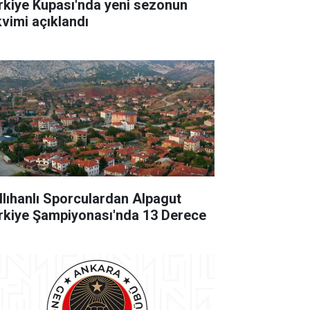
rkiye Kupası'nda yeni sezonun
kvimi açıklandı
llıhanlı Sporculardan Alpagut
rkiye Şampiyonası'nda 13 Derece