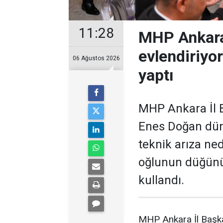
11:28
MHP Ankara
evlendiriyo
06 Ağustos 2026
yaptı
MHP Ankara İl B
Enes Doğan düny
teknik arıza ne
oğlunun düğünü
kullandı.
MHP Ankara İl Başka