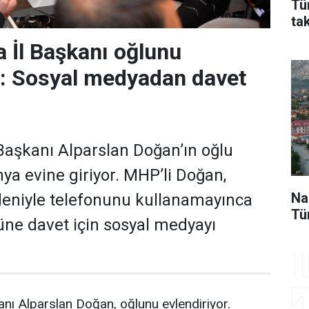
Tü
ta
 İl Başkanı oğlunu
r: Sosyal medyadan davet
aşkanı Alparslan Doğan’ın oğlu
a evine giriyor. MHP’li Doğan,
Na
deniyle telefonunu kullanamayınca
Tü
ne davet için sosyal medyayı
nı Alparslan Doğan, oğlunu evlendiriyor.