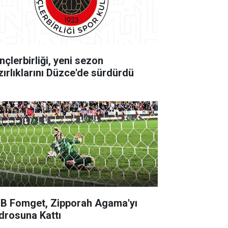
nçlerbirliği, yeni sezon
zırlıklarını Düzce'de sürdürdü
B Fomget, Zipporah Agama'yı
drosuna Kattı