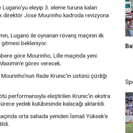
 Lugano'yu eleyip 3. eleme turuna kalan
k direktör Jose Mourinho kadroda revizyona
amın, Lugano ile oynanan rövanş maçının ilk
 gitmesi bekleniyor.
Ba
 habere göre Mourinho, Lille maçında yeni
-Maximin'e görev verecek.
Mourinho'nun Rade Krunic'in üstünü çizdiği
Sp
ü performansıyla eleştirilen Krunic'in ekstra
ürece yedek kulübesinde kalacağı aktarıldı.
maçında orta sahada yeniden İsmail Yüksek'e
ildi.