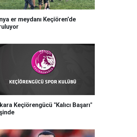
nya er meydanı Keçiören’de
ruluyor
kara Keçiörengücü "Kalıcı Başarı"
şinde