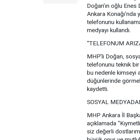
Doğan’ın oğlu Enes
Ankara Konağı’nda ya
telefonunu kullanam
medyayı kullandı.
“TELEFONUM ARIZ
MHP’li Doğan, sosya
telefonunu teknik bir
bu nedenle kimseyi a
düğünlerinde görmek
kaydetti.
SOSYAL MEDYADAN
MHP Ankara İl Başka
açıklamada “Kıymetl
siz değerli dostlarım
büyük onur ve mutl