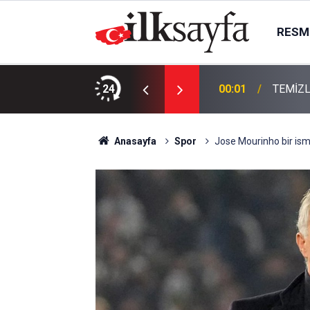
RESMI
KTIR
24
00:01
TEMİZL
Anasayfa
Spor
Jose Mourinho bir ism