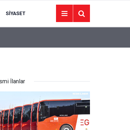
SIYASET
00:01
BAKIM VE ONARIM HİZMETİ ALINACAKTIR
smi İlanlar