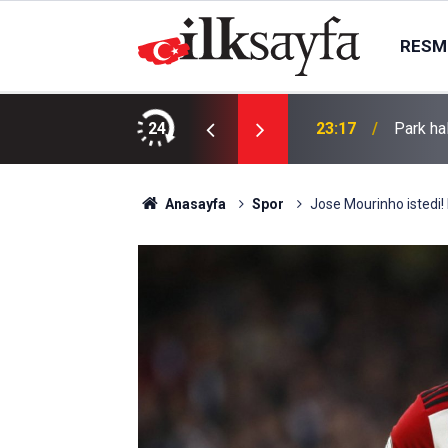
RESMI
TININ YENİLENMESİ İŞLERİ
24
23:17
Park hal
Anasayfa
Spor
Jose Mourinho istedi