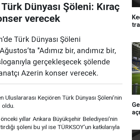
 Türk Dünyası Şöleni: Kıraç
onser verecek
Ke
tra
’de Türk Dünyası Şöleni
Ağustos’ta "Adımız bir, andımız bir,
 sloganıyla gerçekleşecek şölende
sanatçı Azerin konser verecek.
 Uluslararası Keçiören Türk Dünyası Şöleni’nin
Ge
i oldu.
aç
 önceki yıllar Ankara Büyükşehir Belediyesi’nin
irdiği şöleni bu yıl ise TÜRKSOY’un katkılarıyla