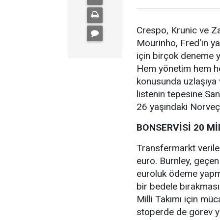
Crespo, Krunic ve Za
Mourinho, Fred'in ya
için birçok deneme y
Hem yönetim hem hoca
konusunda uzlaşıya v
listenin tepesine Sa
26 yaşındaki Norveçl
BONSERVİSİ 20 M
Transfermarkt veril
euro. Burnley, geçen
euroluk ödeme yapmış
bir bedele bırakması
Milli Takımı için mü
stoperde de görev ya