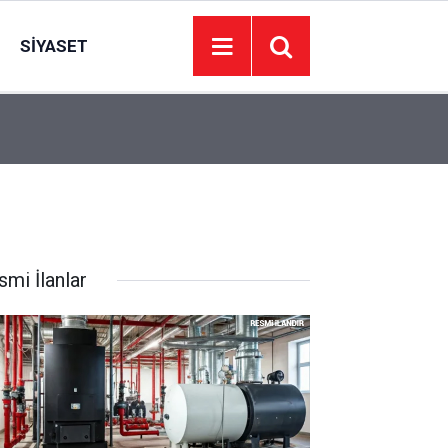
SIYASET
22:49
72 yaşındaki adamın cesedi barajda bulundu
smi İlanlar