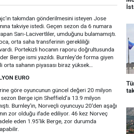
İst
jc'ın takımdan gönderilmesini isteyen Jose
nına takviye istedi. Geçen sezon da 6 numara
apan Sarı-Lacivertliler, umduğunu bulamamıştı.
, orta saha transferinin gerekliliği
ardı. Portekizli hocanın raporu doğrultusunda
nder Berge ismi yazıldı. Burnley'de forma giyen
i orta sahanın piyasası biraz yüksek...
İLYON EURO
Tü
erine göre oyuncunun güncel değeri 20 milyon
ta
 sezon Berge için Sheffield'a 13.9 milyon
tı. Burnley'in, Norveçli oyuncuyu 20'den aşağı
nın zor olduğu ifade ediliyor. 46 kez Norveç
cadele eden 1.95'lik Berge, zor durumda
pabilir.