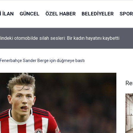
 İLAN
GÜNCEL
ÖZEL HABER
BELEDIYELER
SPOR
indeki otomobilde silah sesleri: Bir kadın hayatını kaybetti
! Fenerbahçe Sander Berge için düğmeye bastı
Re