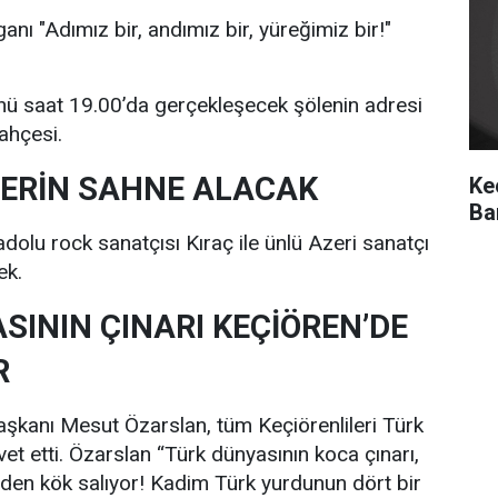
ganı "Adımız bir, andımız bir, yüreğimiz bir!"
 saat 19.00’da gerçekleşecek şölenin adresi
ahçesi.
ZERİN SAHNE ALACAK
Ke
Ba
lu rock sanatçısı Kıraç ile ünlü Azeri sanatçı
ek.
SININ ÇINARI KEÇİÖREN’DE
R
şkanı Mesut Özarslan, tüm Keçiörenlileri Türk
et etti. Özarslan “Türk dünyasının koca çınarı,
den kök salıyor! Kadim Türk yurdunun dört bir