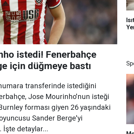
Is
Yen
ho istedi! Fenerbahçe
Sp
e için düğmeye bastı
umara transferinde istediğini
rbahçe, Jose Mourinho'nun isteği
urnley forması giyen 26 yaşındaki
 oyuncusu Sander Berge'yi
İşte detaylar...
Mo