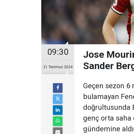
09:30
Jose Mourin
Sander Berg
21 Temmuz 2024
Geçen sezon 6 n
bulamayan Fene
doğrultusunda B
genç orta saha
gündemine aldı. 