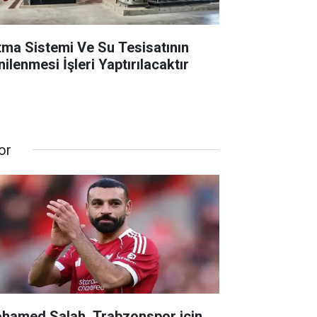
ıtma Sistemi Ve Su Tesisatının
ilenmesi İşleri Yaptırılacaktır
or
hamed Salah, Trabzonspor için