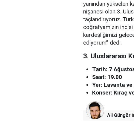
yanından yükselen kar
nişanesi olan 3. Ulus
taçlandırıyoruz. Tür
coğrafyamızın incisi 
kardeşliğimizi gele
ediyorum” dedi.
3. Uluslararası 
Tarih: 7 Ağust
Saat: 19.00
Yer: Lavanta ve
Konser: Kıraç v
Ali Güngör
İ