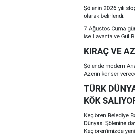
Şölenin 2026 yılı slo
olarak belirlendi.
7 Ağustos Cuma günü
ise Lavanta ve Gül B
KIRAÇ VE A
Şölende modern Anado
Azerin konser verec
TÜRK DÜNYA
KÖK SALIYO
Keçiören Belediye Ba
Dünyası Şölenine dav
Keçiören’imizde yeni