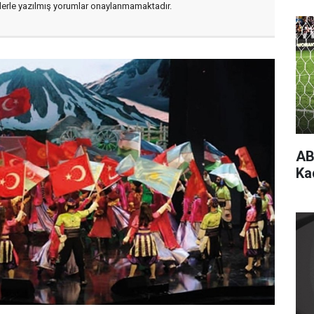
flerle yazılmış yorumlar onaylanmamaktadır.
AB
Ka