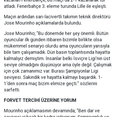
kazanan Fenerbahçe, bu maçı da 2-1 kazanarak tur
atladı. Fenerbahçe 3. eleme turunda Lille ile eşleşti.
Maçın ardından sarı-lacivertli takımın teknik direktörü
Jose Mourinho açıklamalarda bulundu.
Jose Mourinho; "Bu dönemde her şey önemli. Bütün
oyuncular ilk günden itibaren bizimle birlikte olsa
mükemmel senaryo olurdu ama oyuncuların yarısıyla
bile tam çalışamadık. Dün basın toplantısında hayatta
kalmalıyız demiştim. İnsanlar belki İsviçre Ligi'nin üst
seviye olmadığını düşünüyor ama öyle değil. Çalışmak
için çok zamanımız var. Burası Şampiyonlar Ligi
seviyesi. Sakindik ve hayatta kalmayı başardık. 1-
1'den sonra maç bizim elimize geçti." sözlerini
sarfetti.
FORVET TERCİHİ ÜZERİNE YORUM
Mourinho açıklamasının devamında; "Ben dar ve