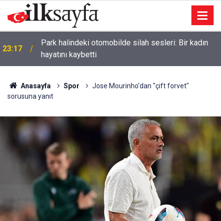
Park halindeki otomobilde silah sesleri: Bir kadın
23:17
hayatını kaybetti
Anasayfa
Spor
Jose Mourinho'dan "çift forvet"
sorusuna yanıt