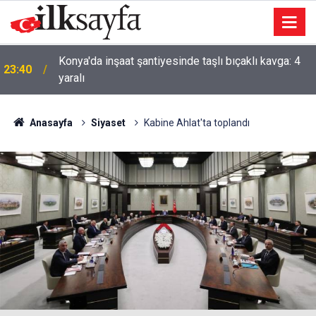
AK Parti'li Zorlu: Türk Dünyası Düşünce ve Araştırma
23:09
Merkezi’ni Keçiören’de kurma kararı aldık
Anasayfa
Siyaset
Kabine Ahlat'ta toplandı