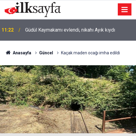
11:22
Güdül Kaymakamı evlendi, nikahı Ayık kıydı
Anasayfa
Güncel
Kaçak maden ocağı imha edildi