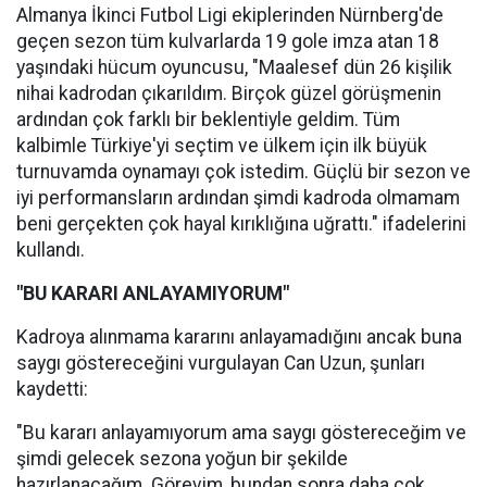
Almanya İkinci Futbol Ligi ekiplerinden Nürnberg'de
geçen sezon tüm kulvarlarda 19 gole imza atan 18
yaşındaki hücum oyuncusu, "Maalesef dün 26 kişilik
nihai kadrodan çıkarıldım. Birçok güzel görüşmenin
ardından çok farklı bir beklentiyle geldim. Tüm
kalbimle Türkiye'yi seçtim ve ülkem için ilk büyük
turnuvamda oynamayı çok istedim. Güçlü bir sezon ve
iyi performansların ardından şimdi kadroda olmamam
beni gerçekten çok hayal kırıklığına uğrattı." ifadelerini
kullandı.
"BU KARARI ANLAYAMIYORUM"
Kadroya alınmama kararını anlayamadığını ancak buna
saygı göstereceğini vurgulayan Can Uzun, şunları
kaydetti:
"Bu kararı anlayamıyorum ama saygı göstereceğim ve
şimdi gelecek sezona yoğun bir şekilde
hazırlanacağım. Görevim, bundan sonra daha çok