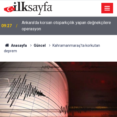
Ankara'da korsan otoparkçılık yapan değnekçilere
09:27
operasyon
Anasayfa
Güncel
Kahramanmaraş'ta korkutan
deprem