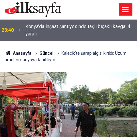
AK Parti'li Zorlu: Türk Dünyası Düşünce ve Araştırma
23:09
Merkezi’ni Keçiören’de kurma kararı aldık
Anasayfa
Güncel
Kalecik'te şarap algısı kırıldı: Üzüm
ürünleri dünyaya tanıtılıyor