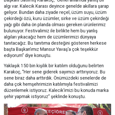
Başkanı Satılmış Karakoç, “Genel anlamda yanlış bir
algı var. Kalecik Karası deyince genelde akıllara şarap
geliyor. Bundan daha ziyade reçel, üzüm suyu, üzüm
çekirdeği özü, kuru üzümler, sirke ve üzüm çekirdeği
yağı gibi daha ön planda olması gereken ürünlerimiz
bulunuyor. Festivalimiz ile birlikte hem bu yanlış
algıları yıkacağız hem de üzümlerimizi dünyaya
tanıtacağız. Bu tanıtıma desteğini gösteren herkese
başta Başkan’ımız Mansur Yavaş’a çok teşekkür
ediyorum” diye konuştu.
Yaklaşık 150 bin kişilik bir katılım olduğunu belirten
Karakoç, “Her sene giderek sayımızı arttırıyoruz. Bu
sene biraz daha arttırdık. Önümüzdeki senelerde de
daha çok hemşehrimizin katılımıyla festivalimizi
düzenlemek istiyoruz. Kalecik’imizi bu konuda marka
şehir yapmak istiyoruz” şeklinde konuştu.