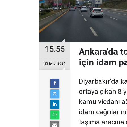
15:55
Ankara'da t
için idam pa
23 Eylül 2024
Diyarbakır'da k
ortaya çıkan 8 
kamu vicdanı ağ
idam çağrıların
taşıma aracına 