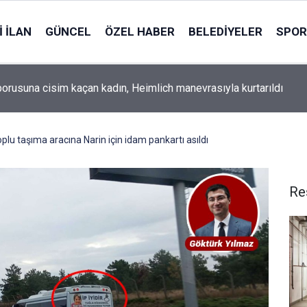
 İLAN
GÜNCEL
ÖZEL HABER
BELEDIYELER
SPOR
 SİSTEMİ VE SU TESİSATININ YENİLENMESİ İŞLERİ
ILACAKTIR
plu taşıma aracına Narin için idam pankartı asıldı
Re