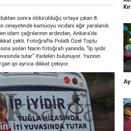
Kı
lduktan sonra öldürüldüğü ortaya çıkan 8
n cinayetinde kamuoyu vicdanı ağır yaralandı.
len idam çağrılarının ardından, Ankara'da
ikkat çekti. Fotoğrafta Polatlı Özel Toplu
ına asılan Narin fotoğrafı yanında, "İp iyidir.
uvasında tutar" ifadeleri bulunuyor. Yazının
rgan ipi ayrıca dikkat çekiyor.
Ay