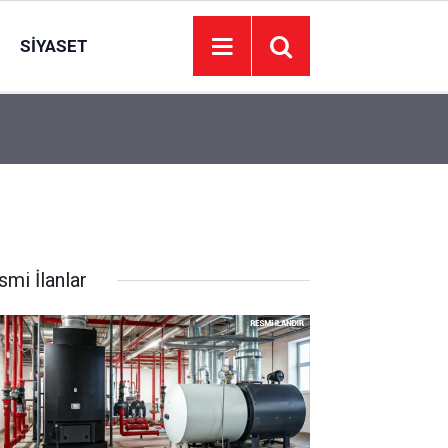
SIYASET
23:17
Park halindeki otomobilde silah sesleri: Bir kadı
smi İlanlar