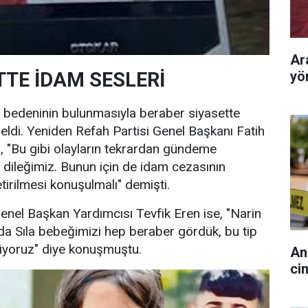
Ar
yö
TTE İDAM SESLERİ
z bedeninin bulunmasıyla beraber siyasette
geldi. Yeniden Refah Partisi Genel Başkanı Fatih
n, "Bu gibi olayların tekrardan gündeme
dileğimiz. Bunun için de idam cezasının
irilmesi konuşulmalı" demişti.
Genel Başkan Yardımcısı Tevfik Eren ise, "Narin
'da Sıla bebeğimizi hep beraber gördük, bu tip
stiyoruz" diye konuşmuştu.
An
cin