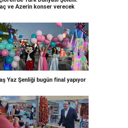
raç ve Azerin konser verecek
aş Yaz Şenliği bugün final yapıyor