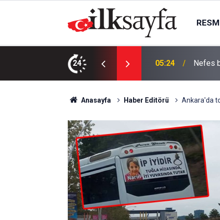
RESMI
ISITMA
n, Heimlich manevrasıyla kurtarıldı
24
00:01
YAPTIR
Anasayfa
Haber Editörü
Ankara'da to