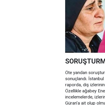
SORUŞTURM
Öte yandan soruştur
sonuçlandı. İstanbul 
raporda, diş izlerini
Özellikle ağabey Enes
incelemelerde, izler
Güran’a ait olup olm