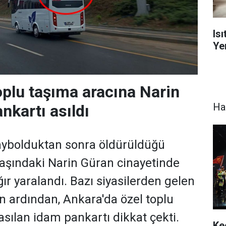
Is
Yen
oplu taşıma aracına Narin
Ha
nkartı asıldı
aybolduktan sonra öldürüldüğü
yaşındaki Narin Güran cinayetinde
ır yaralandı. Bazı siyasilerden gelen
ın ardından, Ankara'da özel toplu
asılan idam pankartı dikkat çekti.
Ke