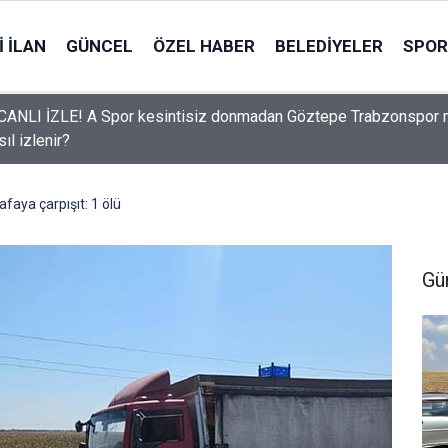
 İLAN
GÜNCEL
ÖZEL HABER
BELEDIYELER
SPOR
CANLI İZLE! A Spor kesintisiz donmadan Göztepe Trabzonspor 
sıl izlenir?
faya çarpışıt: 1 ölü
Gü