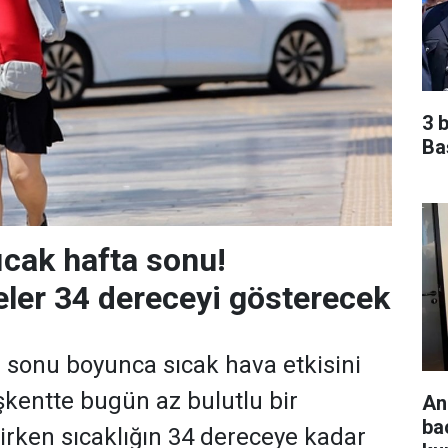
3 
Ba
ıcak hafta sonu!
ler 34 dereceyi gösterecek
 sonu boyunca sıcak hava etkisini
kentte bugün az bulutlu bir
An
ba
rken sıcaklığın 34 dereceye kadar