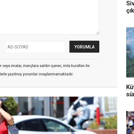
Si
çık
veya imalar, inançlara saldırı içeren, imla kuralları ile
flerle yazılmış yorumlar onaylanmamaktadır.
Kü
sü