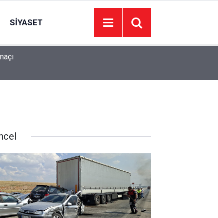
SIYASET
maçı
Göztepe Trabzonspor maç hangi kanalda? Gözt
19:30
zaman?
ncel