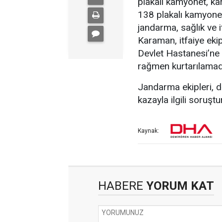
plakalı kamyonet, k
138 plakalı kamyonet
jandarma, sağlık ve i
Karaman, itfaiye ekip
Devlet Hastanesi’ne
rağmen kurtarılamad
Jandarma ekipleri, di
kazayla ilgili soruşt
Kaynak:
HABERE
YORUM KAT