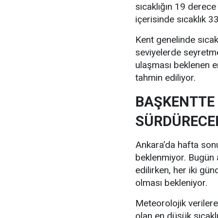
sıcaklığın 19 derece
içerisinde sıcaklık 
Kent genelinde sıcak
seviyelerde seyretm
ulaşması beklenen e
tahmin ediliyor.
BAŞKENTTE 
SÜRDÜRECE
Ankara’da hafta sonu 
beklenmiyor. Bugün a
edilirken, her iki gü
olması bekleniyor.
Meteorolojik verile
olan en düşük sıcakl