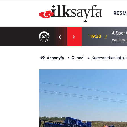
RESMI
A Spor 
tı: 13 araçlık zincirleme kaza
24
19:30
canlı na
Anasayfa
Güncel
Kamyonetler kafa ka