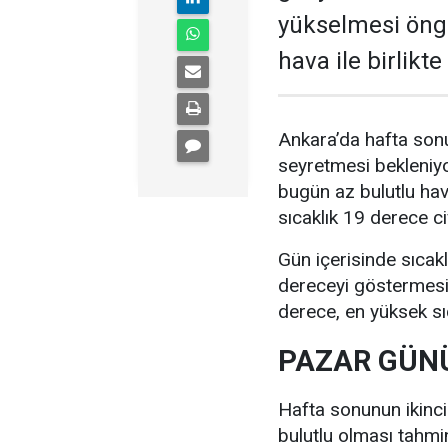
yükselmesi öngö
hava ile birlikt
Ankara’da hafta sonu
seyretmesi bekleniyo
bugün az bulutlu ha
sıcaklık 19 derece c
Gün içerisinde sıcak
dereceyi göstermesi 
derece, en yüksek sı
PAZAR GÜNÜ
Hafta sonunun ikinc
bulutlu olması tahmi