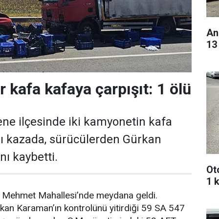
An
13
 kafa kafaya çarpışıt: 1 ölü
ene ilçesinde iki kamyonetin kafa
ğı kazada, sürücülerden Gürkan
ı kaybetti.
Oto
1 k
i Mehmet Mahallesi’nde meydana geldi.
kan Karaman’ın kontrolünü yitirdiği 59 SA 547