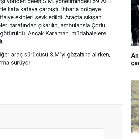
arşı yönden gelen S.M. yönetimindeki 59 AFT
le kafa kafaya çarpıştı. İhbarla bölgeye
tfaiye ekipleri sevk edildi. Araçta sıkışan
leri tarafından çıkarılıp, ambulansla Çorlu
 götürüldü. Ancak Karaman, müdahalelere
ı.
ğer araç sürücüsü S.M.’yi gözaltına alırken,
An
urma sürüyor.
çar