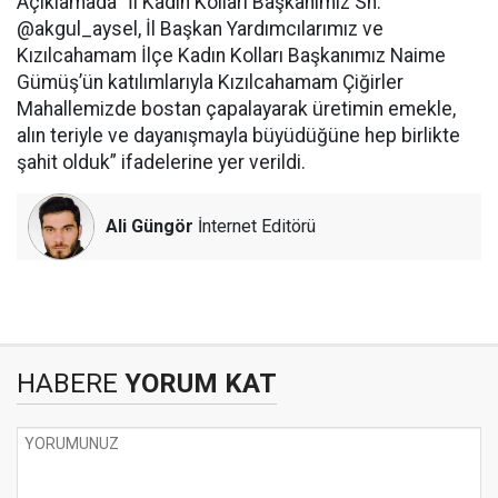
Açıklamada “İl Kadın Kolları Başkanımız Sn.
@akgul_aysel, İl Başkan Yardımcılarımız ve
Kızılcahamam İlçe Kadın Kolları Başkanımız Naime
Gümüş’ün katılımlarıyla Kızılcahamam Çiğirler
Mahallemizde bostan çapalayarak üretimin emekle,
alın teriyle ve dayanışmayla büyüdüğüne hep birlikte
şahit olduk” ifadelerine yer verildi.
Ali Güngör
İnternet Editörü
HABERE
YORUM KAT