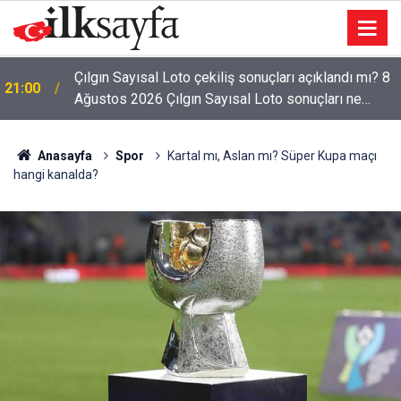
Bakan Çiftçi: Her 100 bin vatandaşımıza bir polis
20:53
merkezi planlıyoruz
Anasayfa
Spor
Kartal mı, Aslan mı? Süper Kupa maçı
hangi kanalda?