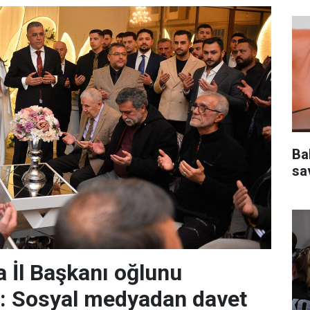
Ba
sa
 İl Başkanı oğlunu
r: Sosyal medyadan davet