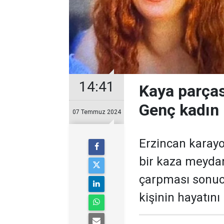
14:41
Kaya parças
Genç kadın 
07 Temmuz 2024
Erzincan karay
bir kaza meydan
çarpması sonucu
kişinin hayatın