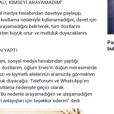
ALI, KİMSEYİ ARAYAMADIM”
l medya hesabından davetiye paylaşıp,
 kısıtlama nedeniyle kullanamadığını, davet için
rayamadığını belirterek, tüm dostlarını
ten büyük onur ve mutluluk duyacaklarını
Pa
bu
 YAPTI
nı, sosyal medya hesabından yaptığı
i dostlarım, oğlum Enes'in düğün merasiminde
ızı ve kıymetli ailelerinizi aramızda görmekten
uluk duyacağız. Telefonum ve WhatsApp'ım
sıtlama nedeniyle geçici olarak
. Bu nedenle arayamadığım ve ulaşamadığım
 anlayışları için teşekkür ederim” dedi.