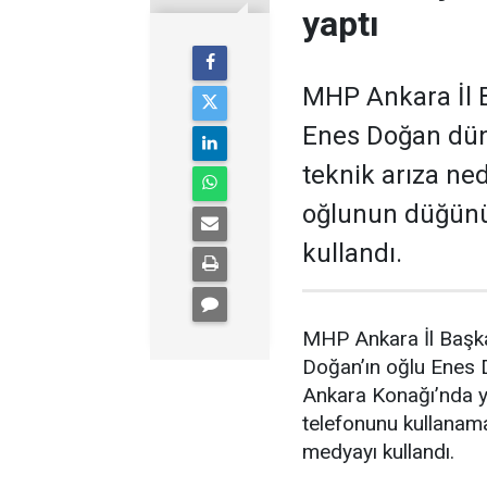
yaptı
MHP Ankara İl B
Enes Doğan düny
teknik arıza ne
oğlunun düğünü
kullandı.
MHP Ankara İl Başka
Doğan’ın oğlu Enes
Ankara Konağı’nda ya
telefonunu kullanam
medyayı kullandı.