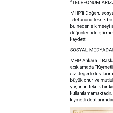
“TELEFONUM ARIZ
MHP’li Doğan, sosya
telefonunu teknik bir
bu nedenle kimseyi a
düğünlerinde görmek
kaydetti.
SOSYAL MEDYADAN
MHP Ankara İl Başka
açıklamada “Kıymetl
siz değerli dostlarım
büyük onur ve mutl
yaşanan teknik bir kı
kullanılamamaktadır
kıymetli dostlarımdan