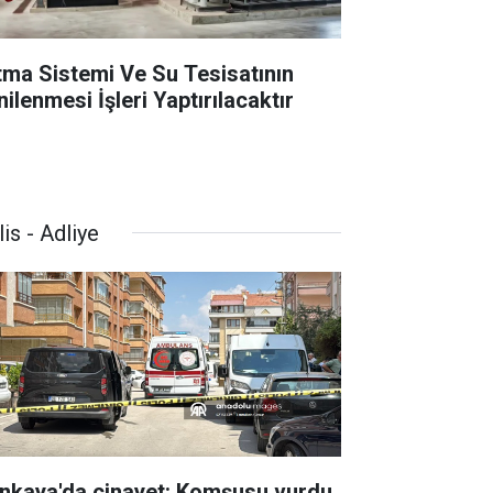
ıtma Sistemi Ve Su Tesisatının
ilenmesi İşleri Yaptırılacaktır
is - Adliye
nkaya'da cinayet: Komşusu vurdu