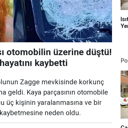
Is
Yen
ı otomobilin üzerine düştü!
Pol
hayatını kaybetti
olunun Zagge mevkisinde korkunç
a geldi. Kaya parçasının otomobile
 üç kişinin yaralanmasına ve bir
ı kaybetmesine neden oldu.
Ça