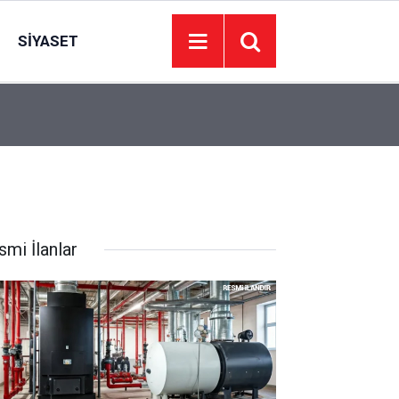
SIYASET
21:11
Özlem Arslan cinayetinde eşe ilk duruşmada ağı
smi İlanlar