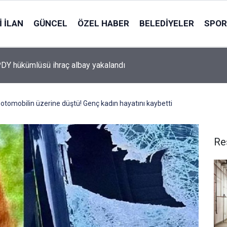
 İLAN
GÜNCEL
ÖZEL HABER
BELEDIYELER
SPOR
Y hükümlüsü ihraç albay yakalandı
otomobilin üzerine düştü! Genç kadın hayatını kaybetti
Re