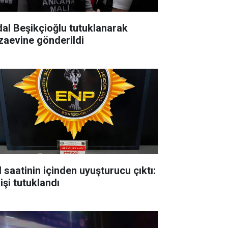
dal Beşikçioğlu tutuklanarak
zaevine gönderildi
l saatinin içinden uyuşturucu çıktı:
işi tutuklandı