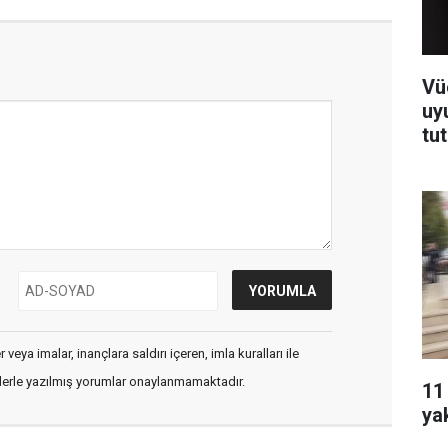
Vü
uy
tu
veya imalar, inançlara saldırı içeren, imla kuralları ile
flerle yazılmış yorumlar onaylanmamaktadır.
11
ya