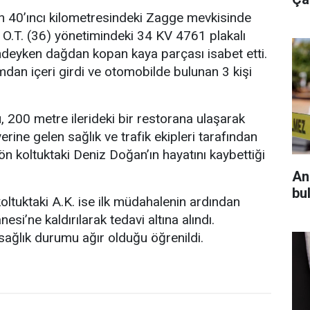
n 40’ıncı kilometresindeki Zagge mevkisinde
O.T. (36) yönetimindeki 34 KV 4761 plakalı
ndeyken dağdan kopan kaya parçası isabet etti.
dan içeri girdi ve otomobilde bulunan 3 kişi
 200 metre ilerideki bir restorana ulaşarak
erine gelen sağlık ve trafik ekipleri tarafından
ön koltuktaki Deniz Doğan’ın hayatını kaybettiği
An
bul
koltuktaki A.K. ise ilk müdahalenin ardından
si’ne kaldırılarak tedavi altına alındı.
 sağlık durumu ağır olduğu öğrenildi.