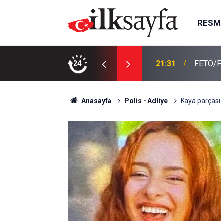
RESMI
n zanlı tutuklandı
24
21:31
FETÖ/PD
Anasayfa
Polis - Adliye
Kaya parçası 