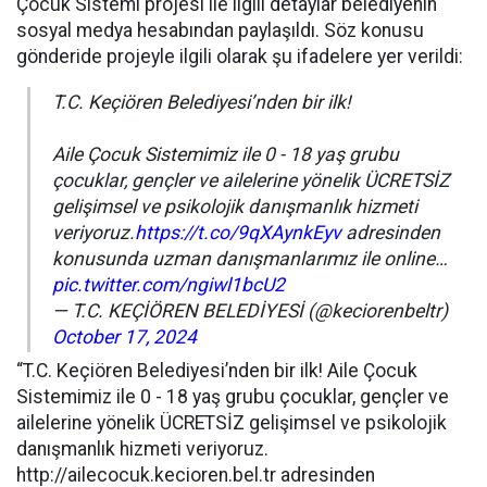
Çocuk Sistemi projesi ile ilgili detaylar belediyenin
sosyal medya hesabından paylaşıldı. Söz konusu
gönderide projeyle ilgili olarak şu ifadelere yer verildi:
T.C. Keçiören Belediyesi’nden bir ilk!
Aile Çocuk Sistemimiz ile 0 - 18 yaş grubu
çocuklar, gençler ve ailelerine yönelik ÜCRETSİZ
gelişimsel ve psikolojik danışmanlık hizmeti
veriyoruz.
https://t.co/9qXAynkEyv
adresinden
konusunda uzman danışmanlarımız ile online…
pic.twitter.com/ngiwl1bcU2
— T.C. KEÇİÖREN BELEDİYESİ (@keciorenbeltr)
October 17, 2024
“T.C. Keçiören Belediyesi’nden bir ilk! Aile Çocuk
Sistemimiz ile 0 - 18 yaş grubu çocuklar, gençler ve
ailelerine yönelik ÜCRETSİZ gelişimsel ve psikolojik
danışmanlık hizmeti veriyoruz.
http://ailecocuk.kecioren.bel.tr adresinden