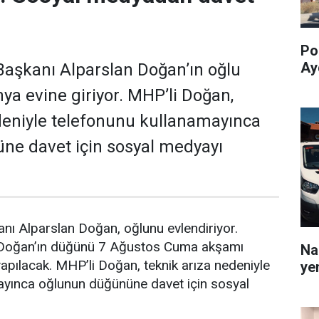
Pol
Ay
aşkanı Alparslan Doğan’ın oğlu
a evine giriyor. MHP’li Doğan,
deniyle telefonunu kullanamayınca
ne davet için sosyal medyayı
nı Alparslan Doğan, oğlunu evlendiriyor.
 Doğan’ın düğünü 7 Ağustos Cuma akşamı
Na
pılacak. MHP’li Doğan, teknik arıza nedeniyle
yen
ayınca oğlunun düğününe davet için sosyal