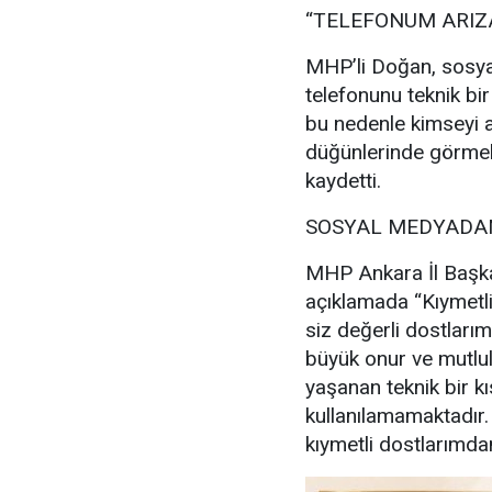
“TELEFONUM ARIZ
MHP’li Doğan, sosya
telefonunu teknik bir
bu nedenle kimseyi a
düğünlerinde görmek
kaydetti.
SOSYAL MEDYADAN
MHP Ankara İl Başka
açıklamada “Kıymetl
siz değerli dostlarım
büyük onur ve mutl
yaşanan teknik bir kı
kullanılamamaktadır
kıymetli dostlarımdan