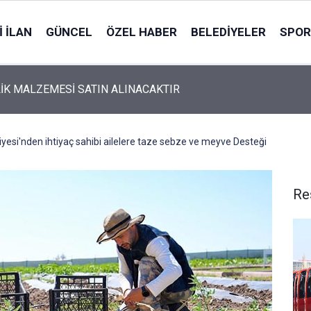
 İLAN
GÜNCEL
ÖZEL HABER
BELEDIYELER
SPOR
İK MALZEMESİ SATIN ALINACAKTIR
yesi'nden ihtiyaç sahibi ailelere taze sebze ve meyve Desteği
Re