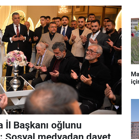
Ma
iç
 İl Başkanı oğlunu
r: Sosyal medyadan davet