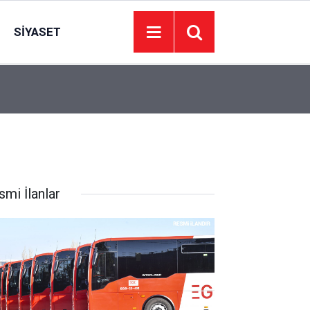
SIYASET
00:01
BAKIM VE ONARIM HİZMETİ ALINACAKTIR
smi İlanlar