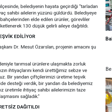
ilçesinde, belediyenin hayata geçirdiği "tarladan
iyaç sahibi ailelerin yüzünü güldürdü. Belediyeye
bahçelerinden elde edilen ürünler, görevliler
etlenerek 130 düşük gelirli aileye dağıtıldı.
EŞVİK EDİLİYOR
Ba
aşkanı Dr. Mesut Özarslan, projenin amacını şu
deniyle tarımsal ürünlere ulaşmakta zorluk
Be
ın ihtiyaçlarını kendi ürettiğimiz sebze ve
uz. Bir yandan çiftçilerimizi üretime teşvik
fide desteği verdik, bir yandan da belediyemiz
 üretimle ihtiyaç sahibi ailelerimizin taze
aşmasını sağladık."
RETSİZ DAĞITILDI