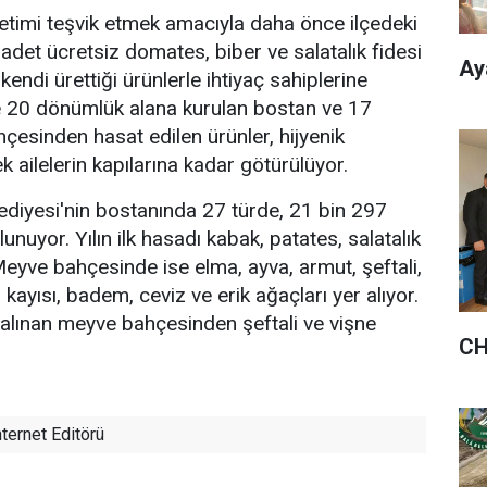
retimi teşvik etmek amacıyla daha önce ilçedeki
adet ücretsiz domates, biber ve salatalık fidesi
Ay
kendi ürettiği ürünlerle ihtiyaç sahiplerine
de 20 dönümlük alana kurulan bostan ve 17
esinden hasat edilen ürünler, hijyenik
 ailelerin kapılarına kadar götürülüyor.
ediyesi'nin bostanında 27 türde, 21 bin 297
unuyor. Yılın ilk hasadı kabak, patates, salatalık
. Meyve bahçesinde ise elma, ayva, armut, şeftali,
, kayısı, badem, ceviz ve erik ağaçları yer alıyor.
l alınan meyve bahçesinden şeftali ve vişne
CH
ternet Editörü