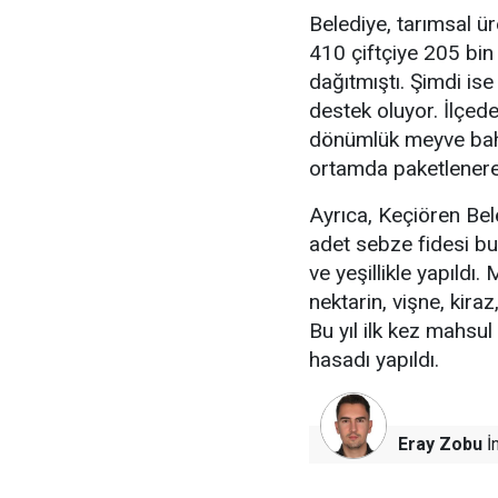
Belediye, tarımsal ü
410 çiftçiye 205 bin 
dağıtmıştı. Şimdi ise 
destek oluyor. İlçe
dönümlük meyve bahç
ortamda paketlenerek
Ayrıca, Keçiören Bel
adet sebze fidesi bul
ve yeşillikle yapıldı
nektarin, vişne, kiraz
Bu yıl ilk kez mahsu
hasadı yapıldı.
Eray Zobu
İn