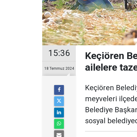
15:36
Keçiören Be
ailelere ta
18 Temmuz 2024
Keçiören Belediy
meyveleri ilçede
Belediye Başkan
sosyal belediyec