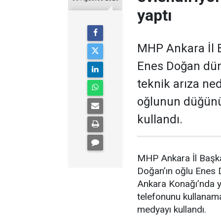
yaptı
MHP Ankara İl B
Enes Doğan düny
teknik arıza ne
oğlunun düğünü
kullandı.
MHP Ankara İl Başka
Doğan’ın oğlu Enes
Ankara Konağı’nda ya
telefonunu kullanam
medyayı kullandı.