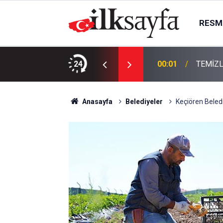
RESMI
KTIR
24
00:01
TEMİZL
Anasayfa
Belediyeler
Keçiören Beledi