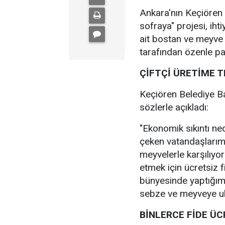
Ankara'nın Keçiören 
sofraya" projesi, iht
ait bostan ve meyve 
tarafından özenle pak
ÇİFTÇİ ÜRETİME T
Keçiören Belediye B
sözlerle açıkladı:
"Ekonomik sıkıntı ne
çeken vatandaşlarımız
meyvelerle karşılıyor
etmek için ücretsiz 
bünyesinde yaptığımız
sebze ve meyveye ul
BİNLERCE FİDE ÜC