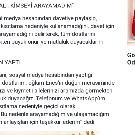
ALI, KİMSEYİ ARAYAMADIM”
l medya hesabından davetiye paylaşıp,
 kısıtlama nedeniyle kullanamadığını, davet için
rayamadığını belirterek, tüm dostlarını
ten büyük onur ve mutluluk duyacaklarını
Gö
Od
 YAPTI
nı, sosyal medya hesabından yaptığı
i dostlarım, oğlum Enes'in düğün merasiminde
ızı ve kıymetli ailelerinizi aramızda görmekten
uluk duyacağız. Telefonum ve WhatsApp'ım
sıtlama nedeniyle geçici olarak
. Bu nedenle arayamadığım ve ulaşamadığım
 anlayışları için teşekkür ederim” dedi.