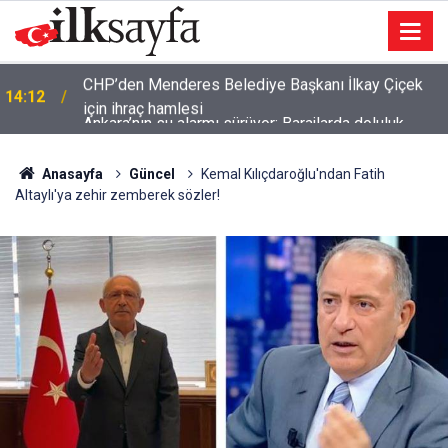
Ankara’nın su alarmı sürüyor: Barajlarda doluluk
14:00
yüzde 43,76’ya geriledi
Anasayfa
Güncel
Kemal Kılıçdaroğlu'ndan Fatih
Altaylı'ya zehir zemberek sözler!