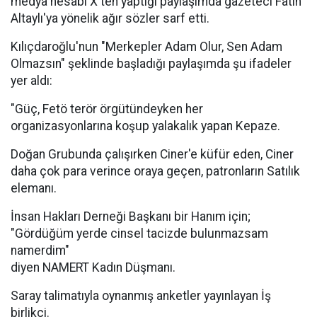
medya hesabı X'ten yaptığı paylaşımda gazeteci Fatih
Altaylı'ya yönelik ağır sözler sarf etti.
Kılıçdaroğlu'nun "Merkepler Adam Olur, Sen Adam
Olmazsın" şeklinde başladığı paylaşımda şu ifadeler
yer aldı:
"Güç, Fetö terör örgütündeyken her
organizasyonlarına koşup yalakalık yapan Kepaze.
Doğan Grubunda çalışırken Ciner'e küfür eden, Ciner
daha çok para verince oraya geçen, patronların Satılık
elemanı.
İnsan Hakları Derneği Başkanı bir Hanım için;
"Gördüğüm yerde cinsel tacizde bulunmazsam
namerdim"
diyen NAMERT Kadın Düşmanı.
Saray talimatıyla oynanmış anketler yayınlayan İş
birlikçi.