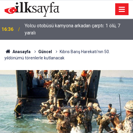
Yolcu otobüsü kamyona arkadan çarptı: 1 ölü, 7
ı
16:36
yaralı
Anasayfa
Güncel
Kıbrıs Barış Harekatı'nın 50.
yıldönümü törenlerle kutlanacak