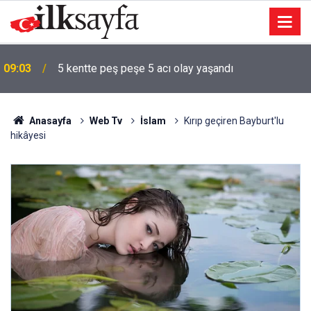
ı
09:03
5 kentte peş peşe 5 acı olay yaşandı
Anasayfa
Web Tv
İslam
Kırıp geçiren Bayburt'lu
hikâyesi