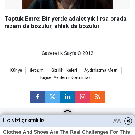
Taptuk Emre: Bir yerde adalet yıkılırsa orada
nizam da bozulur, ahlak da bozulur
Gazete İlk Sayfa © 2012
Künye
İletişim
Gizlilik İlkeleri
Aydınlatma Metni
Kişisel Verilerin Korunması
İLGINIZI ÇEKEBILIR
Ankara Haberleri
Keçiören Haberleri