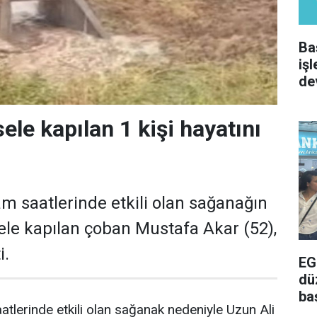
Ba
iş
de
sele kapılan 1 kişi hayatını
am saatlerinde etkili olan sağanağın
le kapılan çoban Mustafa Akar (52),
i.
EG
dü
ba
atlerinde etkili olan sağanak nedeniyle Uzun Ali