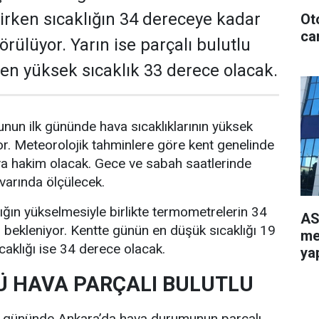
rken sıcaklığın 34 dereceye kadar
Ot
can
rülüyor. Yarın ise parçalı bulutlu
e en yüksek sıcaklık 33 derece olacak.
nun ilk gününde hava sıcaklıklarının yüksek
r. Meteorolojik tahminlere göre kent genelinde
va hakim olacak. Gece ve sabah saatlerinde
ivarında ölçülecek.
lığın yükselmesiyle birlikte termometrelerin 34
AS
bekleniyor. Kentte günün en düşük sıcaklığı 19
me
caklığı ise 34 derece olacak.
yap
 HAVA PARÇALI BULUTLU
i gününde Ankara’da hava durumunun parçalı