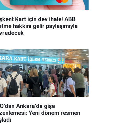
şkent Kart için dev ihale! ABB
letme hakkını gelir paylaşımıyla
vredecek
O’dan Ankara’da gişe
zenlemesi: Yeni dönem resmen
şladı