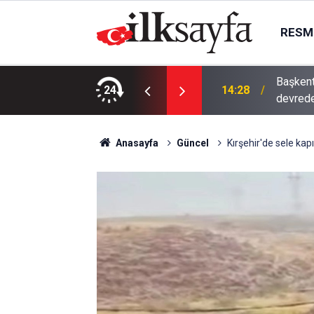
RESMI
Başkent
uriye’de 20 bin kişilik güç iddiası
24
14:28
devred
Anasayfa
Güncel
Kırşehir'de sele kapı