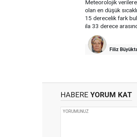
Meteorolojik verile
olan en düşük sıcakl
15 derecelik fark bu
ila 33 derece arası
Filiz Büyükt
HABERE
YORUM KAT