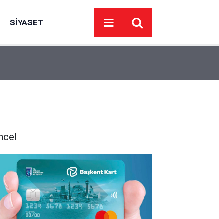
SIYASET
14:00
EGO’dan Ankara’da gişe düzenlemesi: Yeni dön
ncel