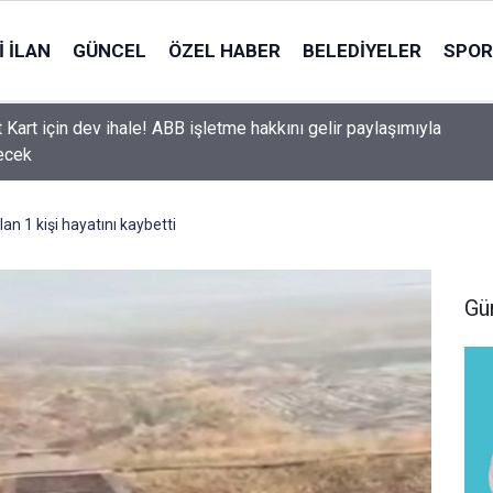
 İLAN
GÜNCEL
ÖZEL HABER
BELEDIYELER
SPOR
 Kart için dev ihale! ABB işletme hakkını gelir paylaşımıyla
ecek
lan 1 kişi hayatını kaybetti
Gü