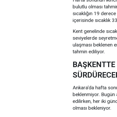
bulutlu olması tahmi
sıcaklığın 19 derece
içerisinde sıcaklık 
Kent genelinde sıcak
seviyelerde seyretm
ulaşması beklenen e
tahmin ediliyor.
BAŞKENTTE 
SÜRDÜRECE
Ankara’da hafta sonu 
beklenmiyor. Bugün a
edilirken, her iki gü
olması bekleniyor.