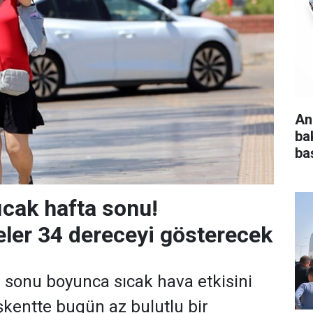
An
ba
baş
ıcak hafta sonu!
ler 34 dereceyi gösterecek
 sonu boyunca sıcak hava etkisini
kentte bugün az bulutlu bir