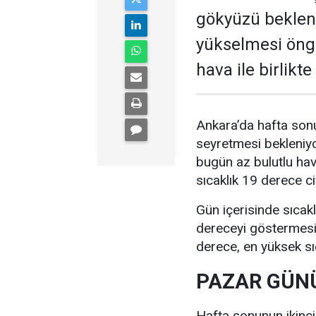
gökyüzü bekleni
yükselmesi öngö
hava ile birlikt
Ankara’da hafta sonu
seyretmesi bekleniyo
bugün az bulutlu ha
sıcaklık 19 derece c
Gün içerisinde sıcak
dereceyi göstermesi 
derece, en yüksek sı
PAZAR GÜNÜ
Hafta sonunun ikinc