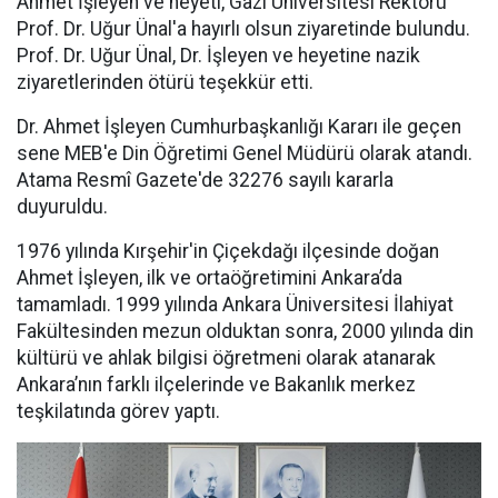
Ahmet İşleyen ve heyeti, Gazi Üniversitesi Rektörü
Prof. Dr. Uğur Ünal'a hayırlı olsun ziyaretinde bulundu.
Prof. Dr. Uğur Ünal, Dr. İşleyen ve heyetine nazik
ziyaretlerinden ötürü teşekkür etti.
Dr. Ahmet İşleyen Cumhurbaşkanlığı Kararı ile geçen
sene MEB'e Din Öğretimi Genel Müdürü olarak atandı.
Atama Resmî Gazete'de 32276 sayılı kararla
duyuruldu.
1976 yılında Kırşehir'in Çiçekdağı ilçesinde doğan
Ahmet İşleyen, ilk ve ortaöğretimini Ankara’da
tamamladı. 1999 yılında Ankara Üniversitesi İlahiyat
Fakültesinden mezun olduktan sonra, 2000 yılında din
kültürü ve ahlak bilgisi öğretmeni olarak atanarak
Ankara’nın farklı ilçelerinde ve Bakanlık merkez
teşkilatında görev yaptı.