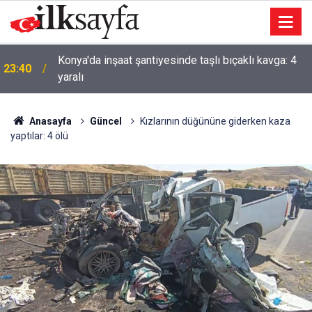
AK Parti'li Zorlu: Türk Dünyası Düşünce ve Araştırma
23:09
Merkezi’ni Keçiören’de kurma kararı aldık
Anasayfa
Güncel
Kızlarının düğününe giderken kaza
yaptılar: 4 ölü