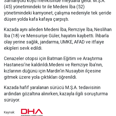
Samanyolu köyü mevkisinde meydana geldi. M.Ş.A.
(45) yönetimindeki tır ile Medeni İba (52)
yönetimindeki kamyonet, çalışma nedeniyle tek şeride
düşen yolda kafa kafaya çarpıştı.
Kazada aynı aileden Medeni İba, Remziye İba, Neslihan
İba (18) ve Mensuriye Güler, hayatını kaybetti. İhbarla
olay yerine sağlık, jandarma, UMKE, AFAD ve itfaiye
ekipleri sevk edildi.
Cenazeler otopsi için Batman Eğitim ve Araştırma
Hastanesi'ne kaldırıldı.Medeni ve Remziye İba'nın,
kızlarının düğünü için Mardin'in Nusaybin ilçesine
gitmek üzere yola çıktıkları öğrenildi.
Kazada hafif yaralanan sürücü M.Ş.A. tedavisinin
ardından gözaltına alınırken, kazayla ilgili soruşturma
sürüyor.
Kaynak: