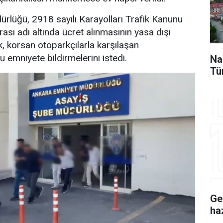
rlüğü, 2918 sayılı Karayolları Trafik Kanunu
sı adı altında ücret alınmasının yasa dışı
k, korsan otoparkçılarla karşılaşan
 emniyete bildirmelerini istedi.
Na
Tü
Ge
ha