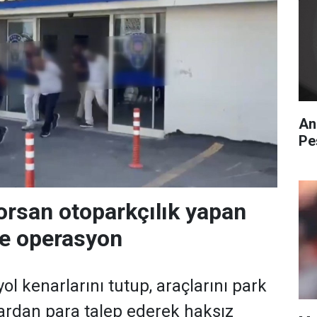
An
Pe
orsan otoparkçılık yapan
re operasyon
ol kenarlarını tutup, araçlarını park
ardan para talep ederek haksız