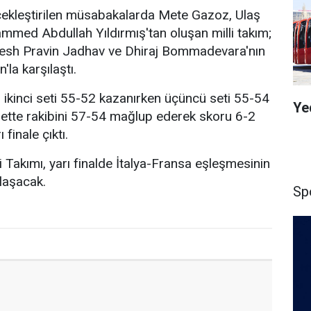
rçekleştirilen müsabakalarda Mete Gazoz, Ulaş
med Abdullah Yıldırmış'tan oluşan milli takım;
esh Pravin Jadhav ve Dhiraj Bommadevara'nın
'la karşılaştı.
53, ikinci seti 55-52 kazanırken üçüncü seti 55-54
Ye
sette rakibini 57-54 mağlup ederek skoru 6-2
 finale çıktı.
i Takımı, yarı finalde İtalya-Fransa eşleşmesinin
ılaşacak.
Sp