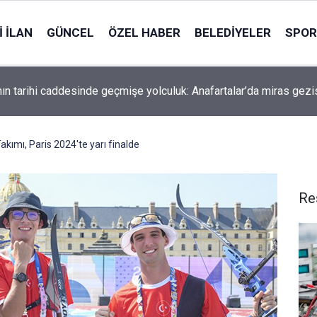
 İLAN
GÜNCEL
ÖZEL HABER
BELEDIYELER
SPOR
nın tarihi caddesinde geçmişe yolculuk: Anafartalar’da miras gezi
Takımı, Paris 2024'te yarı finalde
Re