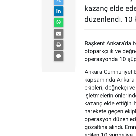
kazanç elde ed
düzenlendi. 10 k
Başkent Ankara'da b
otoparkçılık ve değne
operasyonda 10 şüphe
Ankara Cumhuriyet Ba
kapsamında Ankara 
ekipleri, değnekçi v
işletmelerin önlerin
kazanç elde ettiğini b
harekete geçen ekipl
operasyon düzenledi
gözaltına alındı. Emn
edilen 10 şüpheliye, 