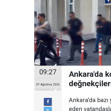
09:27
Ankara'da k
değnekçile
07 Ağustos 2026
Ankara'da bazı y
eden vatandaşl