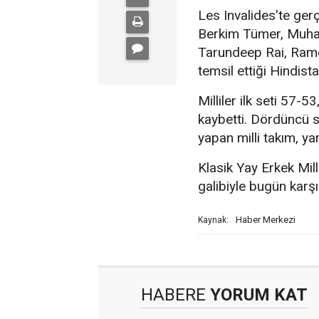
Les Invalides'te ge
Berkim Tümer, Muham
Tarundeep Rai, Ram
temsil ettiği Hindistan
Milliler ilk seti 57-
kaybetti. Dördüncü 
yapan milli takım, yarı
Klasik Yay Erkek Mill
galibiyle bugün karş
Haber Merkezi
Kaynak:
HABERE
YORUM KAT