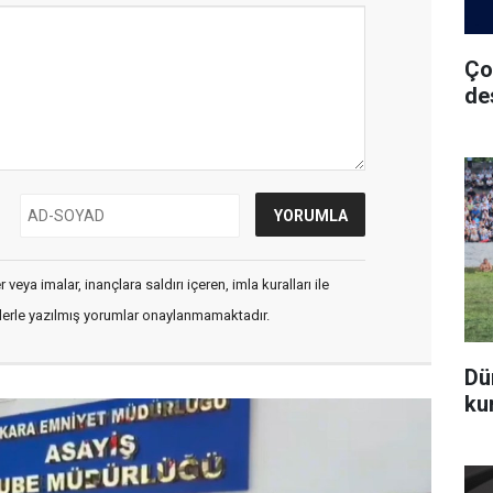
Ço
de
veya imalar, inançlara saldırı içeren, imla kuralları ile
flerle yazılmış yorumlar onaylanmamaktadır.
Dü
ku