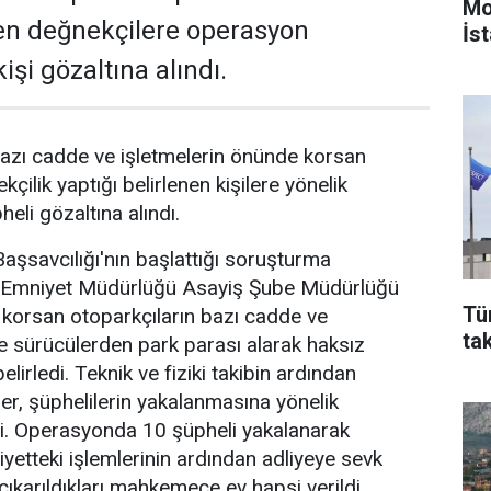
Mo
en değnekçilere operasyon
İst
işi gözaltına alındı.
azı cadde ve işletmelerin önünde korsan
kçilik yaptığı belirlenen kişilere yönelik
li gözaltına alındı.
şsavcılığı'nın başlattığı soruşturma
Emniyet Müdürlüğü Asayiş Şube Müdürlüğü
Tü
e korsan otoparkçıların bazı cadde ve
ta
de sürücülerden park parası alarak haksız
elirledi. Teknik ve fiziki takibin ardından
er, şüphelilerin yakalanmasına yönelik
. Operasyonda 10 şüpheli yakalanarak
iyetteki işlemlerinin ardından adliyeye sevk
çıkarıldıkları mahkemece ev hapsi verildi.