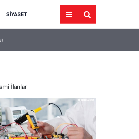
SIYASET
si
15:13
10 Yaşındaki Zehra’nın uzay hayali Ankara’da g
smi İlanlar