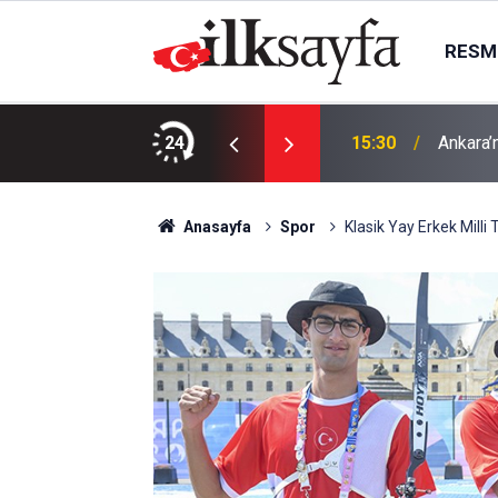
RESMI
rımları yenileyecek
24
15:30
Ankara’
Anasayfa
Spor
Klasik Yay Erkek Milli 