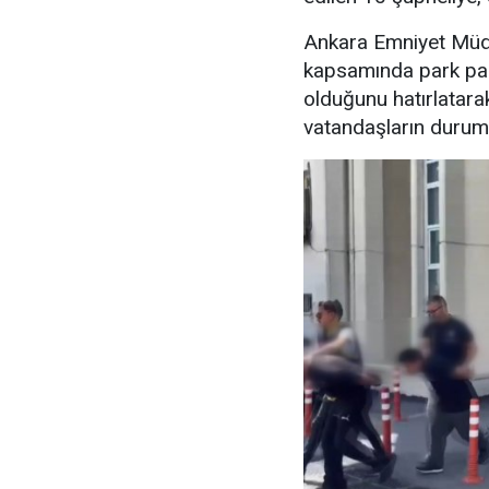
Ankara Emniyet Müdü
kapsamında park para
olduğunu hatırlatara
vatandaşların durumu