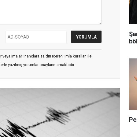
Şa
bö
veya imalar, inançlara saldırı içeren, imla kuralları ile
flerle yazılmış yorumlar onaylanmamaktadır.
Pe