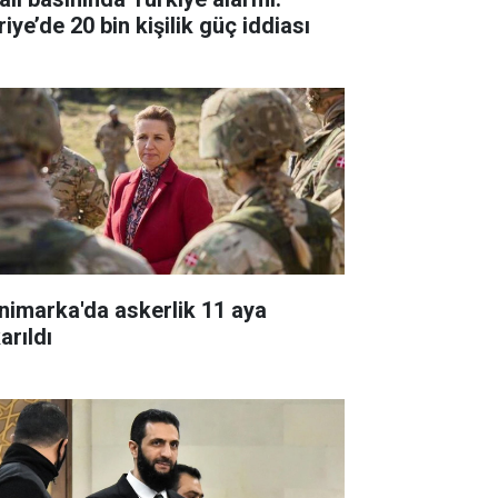
iye’de 20 bin kişilik güç iddiası
nimarka'da askerlik 11 aya
arıldı