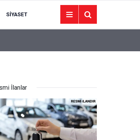
SIYASET
22:43
Ankara'daki Trafik Kazasında 1 Kişi Hayatını Kay
smi İlanlar