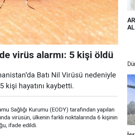
AR
AL
e virüs alarmı: 5 kişi öldü
Dü
nistan'da Batı Nil Virüsü nedeniyle
5 kişi hayatını kaybetti.
amu Sağlığı Kurumu (EODY) tarafından yapılan
nda virüsün, ülkenin farklı noktalarında 6 kişinin
, ifade edildi.
İs