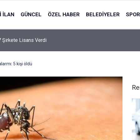
 İLAN
GÜNCEL
ÖZEL HABER
BELEDIYELER
SPOR
 Şirkete Lisans Verdi
armı: 5 kişi öldü
Re