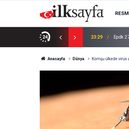
RESMI
NACAKTIR
24
23:29
Epdk 27
Anasayfa
Dünya
Komşu ülkede virüs al