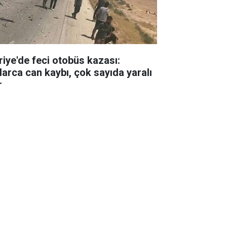
riye'de feci otobüs kazası:
larca can kaybı, çok sayıda yaralı
r