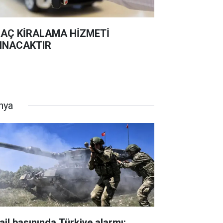
AÇ KİRALAMA HİZMETİ
INACAKTIR
nya
rail basınında Türkiye alarmı: