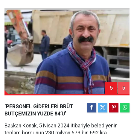
5
5
‘PERSONEL GİDERLERİ BRÜT
BÜTÇEMİZİN YÜZDE 84’Ü’
Başkan Konak, 5 Nisan 2024 itibariyle belediyenin
toplam borcunun 230 milyon 673 bin 692 lira