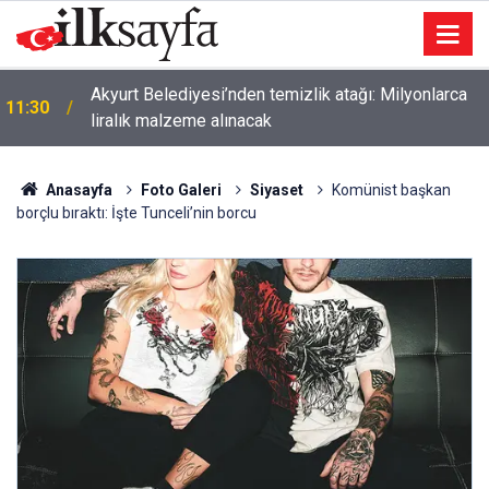
Akyurt Belediyesi’nden temizlik atağı: Milyonlarca
11:30
liralık malzeme alınacak
Anasayfa
Foto Galeri
Siyaset
Komünist başkan
borçlu bıraktı: İşte Tunceli’nin borcu