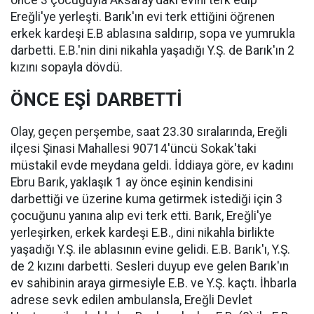
önce 3 çocuğuyla Aksaray'daki evini terk edip
Ereğli'ye yerleşti. Barık'ın evi terk ettiğini öğrenen
erkek kardeşi E.B ablasına saldırıp, sopa ve yumrukla
darbetti. E.B.'nin dini nikahla yaşadığı Y.Ş. de Barık'ın 2
kızını sopayla dövdü.
ÖNCE EŞİ DARBETTİ
Olay, geçen perşembe, saat 23.30 sıralarında, Ereğli
ilçesi Şinasi Mahallesi 90714'üncü Sokak'taki
müstakil evde meydana geldi. İddiaya göre, ev kadını
Ebru Barık, yaklaşık 1 ay önce eşinin kendisini
darbettiği ve üzerine kuma getirmek istediği için 3
çocuğunu yanına alıp evi terk etti. Barık, Ereğli'ye
yerleşirken, erkek kardeşi E.B., dini nikahla birlikte
yaşadığı Y.Ş. ile ablasının evine gelidi. E.B. Barık'ı, Y.Ş.
de 2 kızını darbetti. Sesleri duyup eve gelen Barık'ın
ev sahibinin araya girmesiyle E.B. ve Y.Ş. kaçtı. İhbarla
adrese sevk edilen ambulansla, Ereğli Devlet