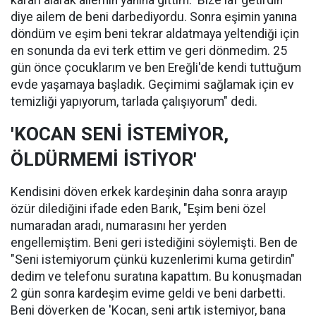
kararı alarak ailemin yanına gittim. 'Bize laf getirdin'
diye ailem de beni darbediyordu. Sonra eşimin yanına
döndüm ve eşim beni tekrar aldatmaya yeltendiği için
en sonunda da evi terk ettim ve geri dönmedim. 25
gün önce çocuklarım ve ben Ereğli'de kendi tuttuğum
evde yaşamaya başladık. Geçimimi sağlamak için ev
temizliği yapıyorum, tarlada çalışıyorum" dedi.
'KOCAN SENİ İSTEMİYOR,
ÖLDÜRMEMİ İSTİYOR'
Kendisini döven erkek kardeşinin daha sonra arayıp
özür dilediğini ifade eden Barık, "Eşim beni özel
numaradan aradı, numarasını her yerden
engellemiştim. Beni geri istediğini söylemişti. Ben de
"Seni istemiyorum çünkü kuzenlerimi kuma getirdin"
dedim ve telefonu suratına kapattım. Bu konuşmadan
2 gün sonra kardeşim evime geldi ve beni darbetti.
Beni döverken de 'Kocan, seni artık istemiyor, bana