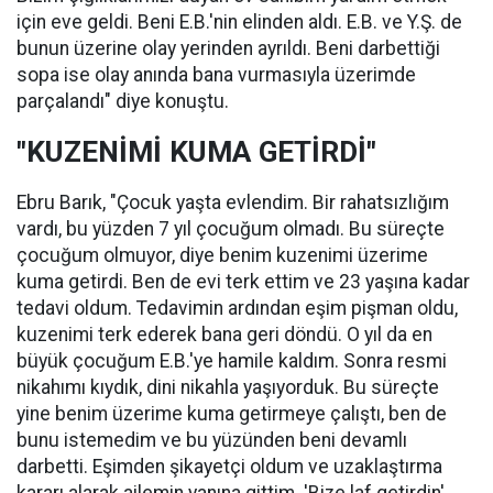
için eve geldi. Beni E.B.'nin elinden aldı. E.B. ve Y.Ş. de
bunun üzerine olay yerinden ayrıldı. Beni darbettiği
sopa ise olay anında bana vurmasıyla üzerimde
parçalandı" diye konuştu.
"KUZENİMİ KUMA GETİRDİ"
Ebru Barık, "Çocuk yaşta evlendim. Bir rahatsızlığım
vardı, bu yüzden 7 yıl çocuğum olmadı. Bu süreçte
çocuğum olmuyor, diye benim kuzenimi üzerime
kuma getirdi. Ben de evi terk ettim ve 23 yaşına kadar
tedavi oldum. Tedavimin ardından eşim pişman oldu,
kuzenimi terk ederek bana geri döndü. O yıl da en
büyük çocuğum E.B.'ye hamile kaldım. Sonra resmi
nikahımı kıydık, dini nikahla yaşıyorduk. Bu süreçte
yine benim üzerime kuma getirmeye çalıştı, ben de
bunu istemedim ve bu yüzünden beni devamlı
darbetti. Eşimden şikayetçi oldum ve uzaklaştırma