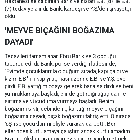
Hastanesi'ne kaldırılan Barık ve kızları E.B. (8) ile E.B.
(7) tedaviye alındı. Barık, kardeşi ve Y.Ş.'den şikayetçi
oldu.
'MEYVE BIÇAĞINI BOĞAZIMA
DAYADI'
Tedavileri tamamlanan Ebru Barık ve 3 çocuğu
taburcu edildi. Barık, polise verdiği ifadesinde,
"Evimde çocuklarımla olduğum sırada, kapı çaldı ve
kızım E.B.'nin kapıyı açması üzerine E.B. ve Y.Ş. eve
girdi. E.B. yattığım odaya gelerek bana saldırdı ve beni
yumruklamaya başladı, elinde getirdiği ağaç dalı ile
sırtıma ve vücuduma vurmaya başladı. Benim
boğazımı sıktı, cebinden çıkarttığı meyve bıçağını
boğazıma dayadı, bıçak boğazımı tahriş etti. O sırada
Y.Ş. ise çocuklarımı eliyle vurarak darbetti. Ben
ellerinden kurtulamaya çalıştım ancak kurtulamadım.
Bizim çığlıklarımızı duyan ev sahibim yardım etmek