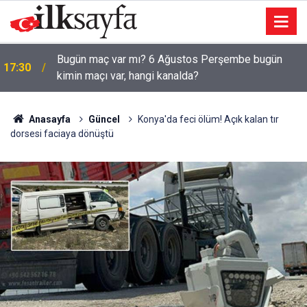
Bakan Göktaş: Sorumluluğumuz, huzurun, sosyal
17:01
dayanışmayla daha da güçlenmesini sağlamaktır
Anasayfa
Güncel
Konya'da feci ölüm! Açık kalan tır
dorsesi faciaya dönüştü