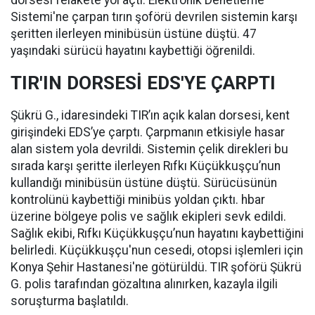
dorsesi felakete yol açtı. Elektronik Denetleme
Sistemi'ne çarpan tırın şoförü devrilen sistemin karşı
şeritten ilerleyen minibüsün üstüne düştü. 47
yaşındaki sürücü hayatını kaybettiği öğrenildi.
TIR'IN DORSESİ EDS'YE ÇARPTI
Şükrü G., idaresindeki TIR’ın açık kalan dorsesi, kent
girişindeki EDS’ye çarptı. Çarpmanın etkisiyle hasar
alan sistem yola devrildi. Sistemin çelik direkleri bu
sırada karşı şeritte ilerleyen Rıfkı Küçükkuşçu’nun
kullandığı minibüsün üstüne düştü. Sürücüsünün
kontrolünü kaybettiği minibüs yoldan çıktı. hbar
üzerine bölgeye polis ve sağlık ekipleri sevk edildi.
Sağlık ekibi, Rıfkı Küçükkuşçu’nun hayatını kaybettiğini
belirledi. Küçükkuşçu'nun cesedi, otopsi işlemleri için
Konya Şehir Hastanesi'ne götürüldü. TIR şoförü Şükrü
G. polis tarafından gözaltına alınırken, kazayla ilgili
soruşturma başlatıldı.