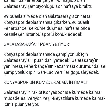
sahasında Fenerbahçe'ye 1-0 mağlup olan
Galatasaray şampiyonluğu son haftaya bıraktı.
99 puanla zirvede olan Galatasaray, son hafta
Konyaspor deplasmanına çıkarken, 96 puanlı
Fenerbahçe ise küme düşmesi haftalar önce
kesinleşen İstanbulspor'u konuk edecek.
GALATASARAY'A 1 PUAN YETİYOR
Konyaspor deplasmanında şampiyonluk için
Galatasaray'a 1 puan dahi yetecek. Galatasaray'ın
yenilmesi, Fenerbahçe'nin kazanması durumunda ise
şampiyonluk ipini Sarı-Lacivertliler göğüsleyecek.
KONYASPOR'UN KÜMEDE KALMA İHTİMALİ
Galatasaray'ın rakibi Konyaspor ise kümede kalma
mücadelesi veriyor. Yeşil-Beyazlılara kümede kalmak
için 1 puan yetiyor.