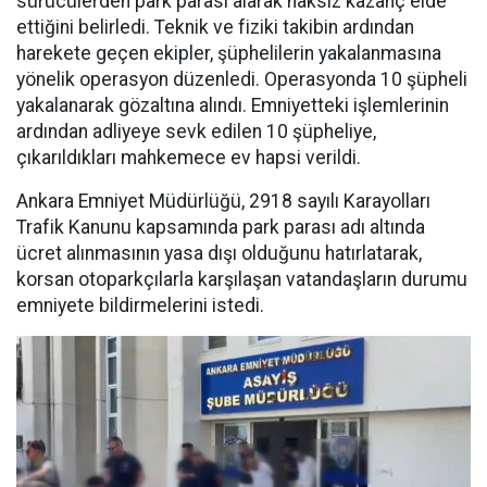
sürücülerden park parası alarak haksız kazanç elde
ettiğini belirledi. Teknik ve fiziki takibin ardından
harekete geçen ekipler, şüphelilerin yakalanmasına
yönelik operasyon düzenledi. Operasyonda 10 şüpheli
yakalanarak gözaltına alındı. Emniyetteki işlemlerinin
ardından adliyeye sevk edilen 10 şüpheliye,
çıkarıldıkları mahkemece ev hapsi verildi.
Ankara Emniyet Müdürlüğü, 2918 sayılı Karayolları
Trafik Kanunu kapsamında park parası adı altında
ücret alınmasının yasa dışı olduğunu hatırlatarak,
korsan otoparkçılarla karşılaşan vatandaşların durumu
emniyete bildirmelerini istedi.