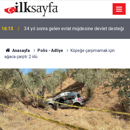
16:13
34 yıl sonra gelen evlat müjdesine devlet desteği
Anasayfa
Polis - Adliye
Köpeğe çarpmamak için
ağaca çarptı: 2 ölü