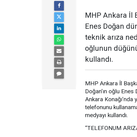
MHP Ankara İl B
Enes Doğan düny
teknik arıza ne
oğlunun düğünü
kullandı.
MHP Ankara İl Başka
Doğan’ın oğlu Enes
Ankara Konağı’nda ya
telefonunu kullanam
medyayı kullandı.
“TELEFONUM ARIZ