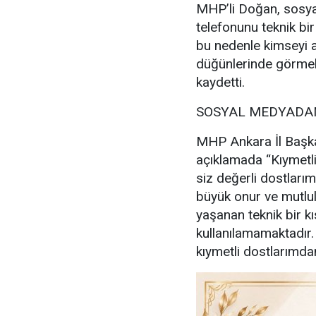
MHP’li Doğan, sosya
telefonunu teknik bir
bu nedenle kimseyi a
düğünlerinde görmek
kaydetti.
SOSYAL MEDYADAN
MHP Ankara İl Başka
açıklamada “Kıymetl
siz değerli dostlarım
büyük onur ve mutl
yaşanan teknik bir kı
kullanılamamaktadır
kıymetli dostlarımdan