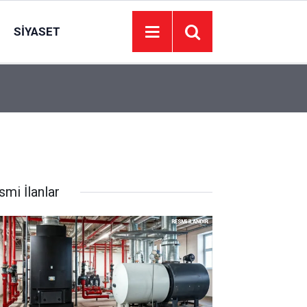
SIYASET
20:11
Uludağ yolunda orman yangını
smi İlanlar