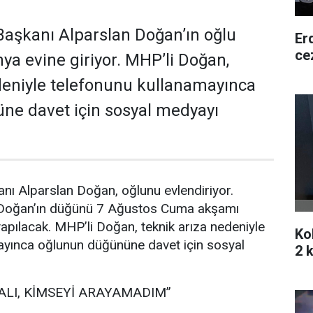
aşkanı Alparslan Doğan’ın oğlu
Er
ce
a evine giriyor. MHP’li Doğan,
deniyle telefonunu kullanamayınca
ne davet için sosyal medyayı
nı Alparslan Doğan, oğlunu evlendiriyor.
 Doğan’ın düğünü 7 Ağustos Cuma akşamı
pılacak. MHP’li Doğan, teknik arıza nedeniyle
Ko
ayınca oğlunun düğününe davet için sosyal
2 k
ALI, KİMSEYİ ARAYAMADIM”