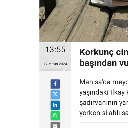
13:55
Korkunç ci
başından vur
17 Mayıs 2024
Manisa'da meyd
yaşındaki İlkay
şadırvanının ya
yerken silahlı sa