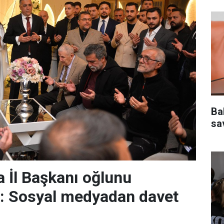
Ba
sa
 İl Başkanı oğlunu
r: Sosyal medyadan davet