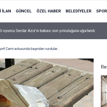
 İLAN
GÜNCEL
ÖZEL HABER
BELEDIYELER
SPOR
lli oyuncu Serdar Aziz’in babası son yolculuğuna uğurlandı
yet! Cami avlusunda başından vurdular...
Re