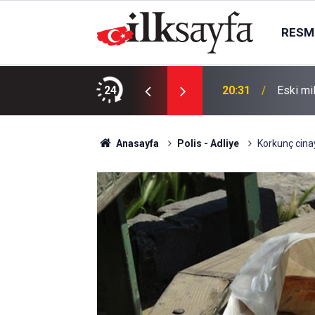
RESMI
 kalkınma hamlesine imza attık
24
20:31
Eski mi
Anasayfa
Polis - Adliye
Korkunç cina