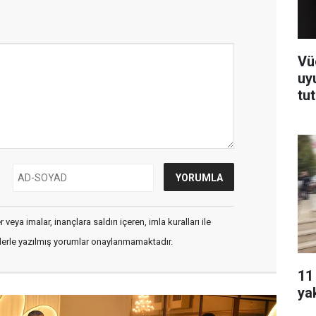
Vü
uy
tu
veya imalar, inançlara saldırı içeren, imla kuralları ile
flerle yazılmış yorumlar onaylanmamaktadır.
11
ya