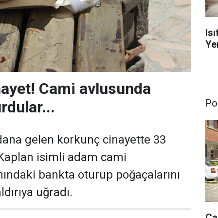
Is
Yen
nayet! Cami avlusunda
Pol
dular...
ana gelen korkunç cinayette 33
 Kaplan isimli adam cami
nındaki bankta oturup poğaçalarını
ldırıya uğradı.
Ça