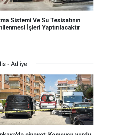
ıtma Sistemi Ve Su Tesisatının
ilenmesi İşleri Yaptırılacaktır
is - Adliye
nkaya'da cinayet: Komşusu vurdu