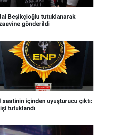
dal Beşikçioğlu tutuklanarak
zaevine gönderildi
l saatinin içinden uyuşturucu çıktı:
işi tutuklandı