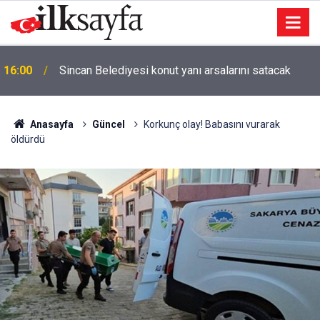
KPSS adaylarına Ankara’da 60 saatlik yoğun tekrar
15:48
kampı düzenlenecek
Anasayfa
Güncel
Korkunç olay! Babasını vurarak
öldürdü