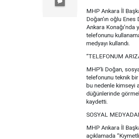
MHP Ankara İl Başka
Doğan’ın oğlu Enes
Ankara Konağı’nda ya
telefonunu kullanam
medyayı kullandı.
“TELEFONUM ARIZ
MHP’li Doğan, sosya
telefonunu teknik bir
bu nedenle kimseyi a
düğünlerinde görmek
kaydetti.
SOSYAL MEDYADAN
MHP Ankara İl Başka
açıklamada “Kıymetl