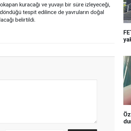
tokapan kuracağı ve yuvayı bir süre izleyeceği,
öndüğü tespit edilince de yavruların doğal
cağı belirtildi.
FE
ya
Öz
du