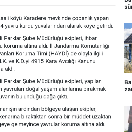
sü
aali köyü Karadere mevkinde çobanlık yapan
4 yavru kurdu yuvalarından alarak köye getirdi.
 Parklar Şube Müdürlüğü ekipleri, ihbar
u koruma altına aldı. İl Jandarma Komutanlığı
nları Koruma Timi (HAYDİ) de olayla ilgili
M.K. ve K.D.'yi 4915 Kara Avcılığı Kanunu
 aldı.
 Parklar Şube Müdürlüğü ekipleri, yapılan
Ba
n yavruları doğal yaşam alanlarına bırakmak
za
uvanın bulunduğu dağa çıktı.
rmanışın ardından bölgeye ulaşan ekipler,
n kenarına bıraktıktan sonra bir müddet uzaktan
lgeye gelmeyince yavrular koruma altına aldı.