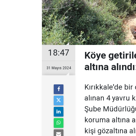
18:47
Köye getiri
altına alındı
31 Mayıs 2024
Kırıkkale'de bi
alınan 4 yavru 
Şube Müdürlüğü 
koruma altına al
kişi gözaltına al