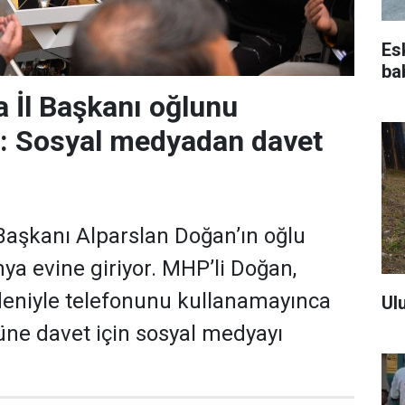
Es
ba
 İl Başkanı oğlunu
r: Sosyal medyadan davet
aşkanı Alparslan Doğan’ın oğlu
a evine giriyor. MHP’li Doğan,
deniyle telefonunu kullanamayınca
Ul
ne davet için sosyal medyayı