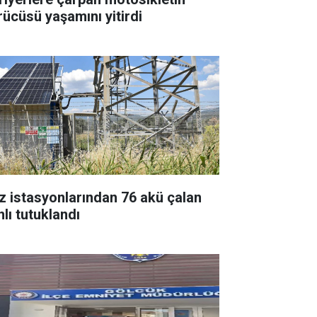
rücüsü yaşamını yitirdi
z istasyonlarından 76 akü çalan
nlı tutuklandı