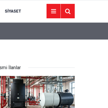
SIYASET
21:31
FETÖ/PDY hükümlüsü ihraç albay yakalandı
smi İlanlar