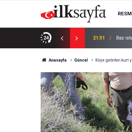
RESMI
sürücüsü yaşamını yitirdi
24
21:51
Baz ist
Anasayfa
Güncel
Köye getirilen kurt y