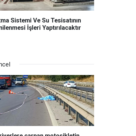
ıtma Sistemi Ve Su Tesisatının
ilenmesi İşleri Yaptırılacaktır
ncel
riyerlere çarpan motosikletin