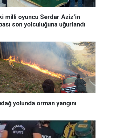
ki milli oyuncu Serdar Aziz’in
bası son yolculuğuna uğurlandı
udağ yolunda orman yangını