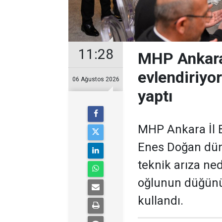
11:28
MHP Ankara
evlendiriyo
06 Ağustos 2026
yaptı
MHP Ankara İl B
Enes Doğan düny
teknik arıza ne
oğlunun düğünü
kullandı.