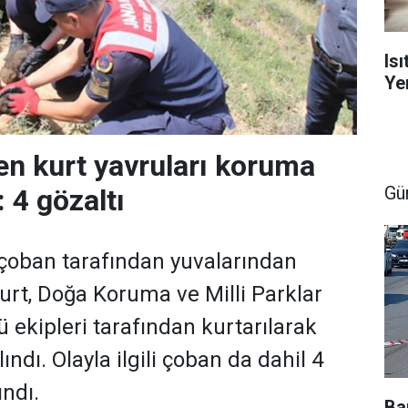
Is
Yen
len kurt yavruları koruma
Gü
: 4 gözaltı
r çoban tarafından yuvalarından
kurt, Doğa Koruma ve Milli Parklar
ekipleri tarafından kurtarılarak
ındı. Olayla ilgili çoban da dahil 4
ındı.
Ba