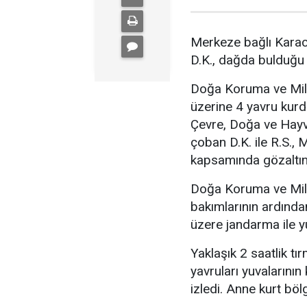
Merkeze bağlı Karac
D.K., dağda bulduğu 
Doğa Koruma ve Milli
üzerine 4 yavru kurd
Çevre, Doğa ve Hayva
çoban D.K. ile R.S., 
kapsamında gözaltına
Doğa Koruma ve Milli
bakımlarının ardında
üzere jandarma ile y
Yaklaşık 2 saatlik tı
yavruları yuvalarını
izledi. Anne kurt bö