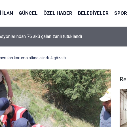
 İLAN
GÜNCEL
ÖZEL HABER
BELEDIYELER
SPOR
asyonlarından 76 akü çalan zanlı tutuklandı
avruları koruma altına alındı: 4 gözaltı
Re