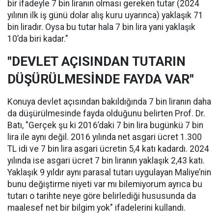
bir ifadeyle 7 bin liranın olması gereken tutar (2024
yılının ilk iş günü dolar alış kuru uyarınca) yaklaşık 71
bin liradır. Oysa bu tutar hala 7 bin lira yani yaklaşık
10’da biri kadar."
"DEVLET AÇISINDAN TUTARIN
DÜŞÜRÜLMESİNDE FAYDA VAR"
Konuya devlet açısından bakıldığında 7 bin liranın daha
da düşürülmesinde fayda olduğunu belirten Prof. Dr.
Batı, "Gerçek şu ki 2016’daki 7 bin lira bugünkü 7 bin
lira ile aynı değil. 2016 yılında net asgari ücret 1.300
TL idi ve 7 bin lira asgari ücretin 5,4 katı kadardı. 2024
yılında ise asgari ücret 7 bin liranın yaklaşık 2,43 katı.
Yaklaşık 9 yıldır aynı parasal tutarı uygulayan Maliye’nin
bunu değiştirme niyeti var mı bilemiyorum ayrıca bu
tutarı o tarihte neye göre belirlediği hususunda da
maalesef net bir bilgim yok" ifadelerini kullandı.