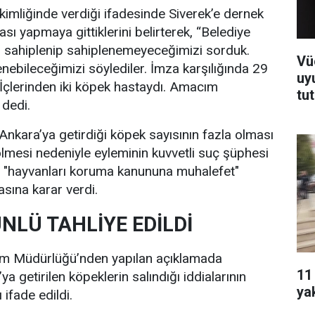
kimliğinde verdiği ifadesinde Siverek’e dernek
sı yapmaya gittiklerini belirterek, “Belediye
rı sahiplenip sahiplenemeyeceğimizi sorduk.
Vü
lenebileceğimizi söylediler. İmza karşılığında 29
uy
 İçlerinden iki köpek hastaydı. Amacım
tu
 dedi.
 Ankara’ya getirdiği köpek sayısının fazla olması
lmesi nedeniyle eyleminin kuvvetli suç şüphesi
e "hayvanları koruma kanununa muhalefet"
sına karar verdi.
NLÜ TAHLİYE EDİLDİ
arım Müdürlüğü’nden yapılan açıklamada
11
ya getirilen köpeklerin salındığı iddialarının
ya
ifade edildi.