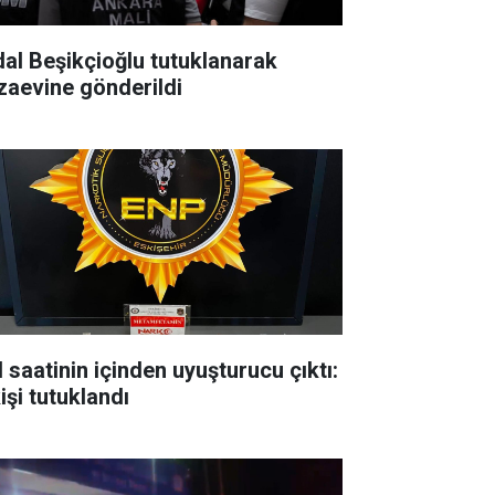
dal Beşikçioğlu tutuklanarak
zaevine gönderildi
l saatinin içinden uyuşturucu çıktı:
işi tutuklandı