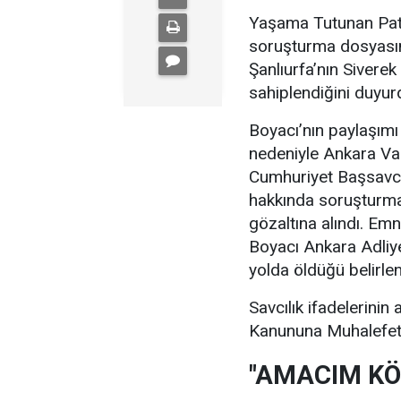
Yaşama Tutunan Pati
soruşturma dosyasın
Şanlıurfa’nın Sivere
sahiplendiğini duyur
Boyacı’nın paylaşımı
nedeniyle Ankara Vali
Cumhuriyet Başsavcıl
hakkında soruşturma
gözaltına alındı. Emn
Boyacı Ankara Adliye
yolda öldüğü belirlen
Savcılık ifadelerini
Kanununa Muhalefet’
"AMACIM KÖ