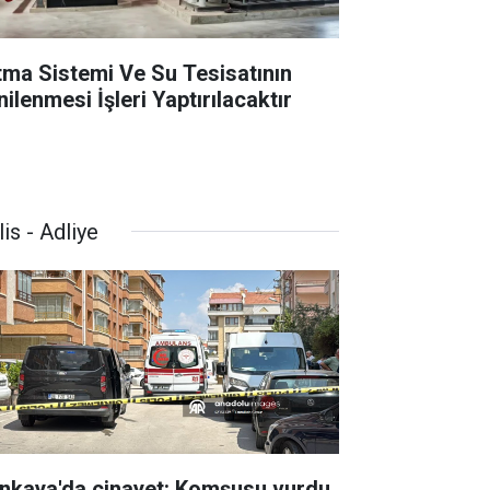
ıtma Sistemi Ve Su Tesisatının
ilenmesi İşleri Yaptırılacaktır
is - Adliye
nkaya'da cinayet: Komşusu vurdu