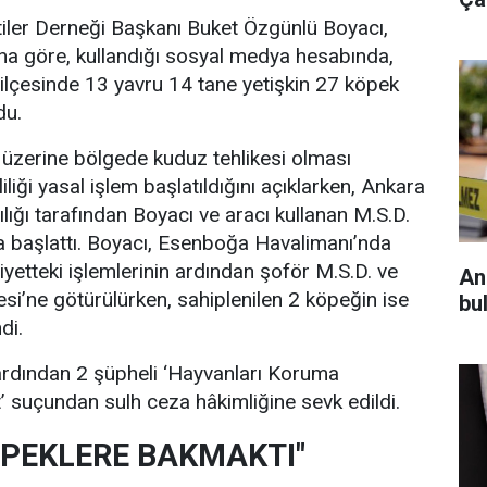
ler Derneği Başkanı Buket Özgünlü Boyacı,
a göre, kullandığı sosyal medya hesabında,
k ilçesinde 13 yavru 14 tane yetişkin 27 köpek
du.
 üzerine bölgede kuduz tehlikesi olması
liği yasal işlem başlatıldığını açıklarken, Ankara
ığı tarafından Boyacı ve aracı kullanan M.S.D.
 başlattı. Boyacı, Esenboğa Havalimanı’nda
iyetteki işlemlerinin ardından şoför M.S.D. ve
An
si’ne götürülürken, sahiplenilen 2 köpeğin ise
bul
di.
n ardından 2 şüpheli ‘Hayvanları Koruma
 suçundan sulh ceza hâkimliğine sevk edildi.
PEKLERE BAKMAKTI"