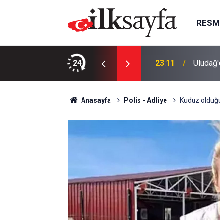
RESMI
ınan gölette boğuldu
24
23:11
Uludağ'
Anasayfa
Polis - Adliye
Kuduz olduğu 