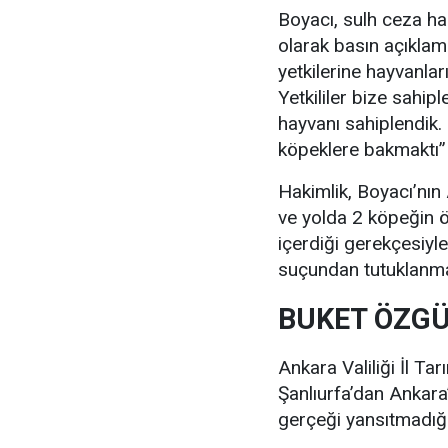
Boyacı, sulh ceza ha
olarak basın açıklama
yetkilerine hayvanla
Yetkililer bize sahip
hayvanı sahiplendik.
köpeklere bakmaktı”
Hakimlik, Boyacı’nın
ve yolda 2 köpeğin ö
içerdiği gerekçesiyl
suçundan tutuklanma
BUKET ÖZGÜ
Ankara Valiliği İl T
Şanlıurfa’dan Ankara’
gerçeği yansıtmadığı 