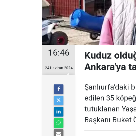
16:46
Kuduz olduğ
Ankara'ya ta
24 Haziran 2024
Şanlıurfa’daki 
edilen 35 köpeğ
tutuklanan Yaş
Başkanı Buket Ö