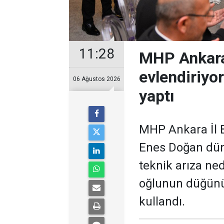
11:28
MHP Ankara
evlendiriyo
06 Ağustos 2026
yaptı
MHP Ankara İl B
Enes Doğan düny
teknik arıza ne
oğlunun düğünü
kullandı.