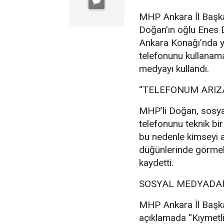
MHP Ankara İl Başka
Doğan’ın oğlu Enes
Ankara Konağı’nda ya
telefonunu kullanam
medyayı kullandı.
“TELEFONUM ARIZ
MHP’li Doğan, sosya
telefonunu teknik bir
bu nedenle kimseyi a
düğünlerinde görmek
kaydetti.
SOSYAL MEDYADAN
MHP Ankara İl Başka
açıklamada “Kıymetl