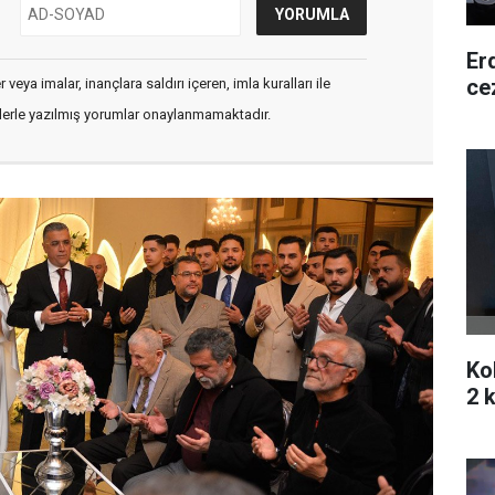
Er
ce
veya imalar, inançlara saldırı içeren, imla kuralları ile
flerle yazılmış yorumlar onaylanmamaktadır.
Ko
2 k