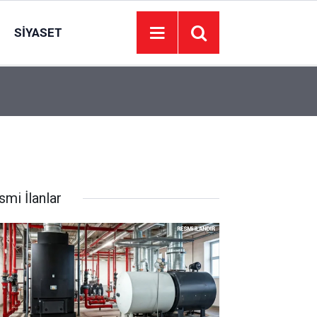
SIYASET
23:06
Bakan Fidan: Gazze'de kalıcı ateşkes dışında s
smi İlanlar