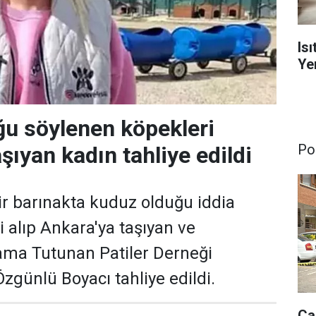
Is
Yen
u söylenen köpekleri
Pol
şıyan kadın tahliye edildi
bir barınakta kuduz olduğu iddia
i alıp Ankara'ya taşıyan ve
ama Tutunan Patiler Derneği
zgünlü Boyacı tahliye edildi.
Ça