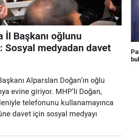
 İl Başkanı oğlunu
r: Sosyal medyadan davet
Pa
bu
aşkanı Alparslan Doğan’ın oğlu
a evine giriyor. MHP’li Doğan,
deniyle telefonunu kullanamayınca
ne davet için sosyal medyayı