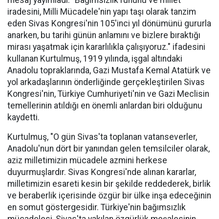
mesaj yayımladı. "Bağımsızlık ruhunu ve millet
iradesini, Milli Mücadele'nin yapı taşı olarak tanzim
eden Sivas Kongresi'nin 105'inci yıl dönümünü gururla
anarken, bu tarihi günün anlamını ve bizlere bıraktığı
mirası yaşatmak için kararlılıkla çalışıyoruz." ifadesini
kullanan Kurtulmuş, 1919 yılında, işgal altındaki
Anadolu topraklarında, Gazi Mustafa Kemal Atatürk ve
yol arkadaşlarının önderliğinde gerçekleştirilen Sivas
Kongresi'nin, Türkiye Cumhuriyeti'nin ve Gazi Meclisin
temellerinin atıldığı en önemli anlardan biri olduğunu
kaydetti.
Kurtulmuş, "O gün Sivas'ta toplanan vatanseverler,
Anadolu'nun dört bir yanından gelen temsilciler olarak,
aziz milletimizin mücadele azmini herkese
duyurmuşlardır. Sivas Kongresi'nde alınan kararlar,
milletimizin esareti kesin bir şekilde reddederek, birlik
ve beraberlik içerisinde özgür bir ülke inşa edeceğinin
en somut göstergesidir. Türkiye'nin bağımsızlık