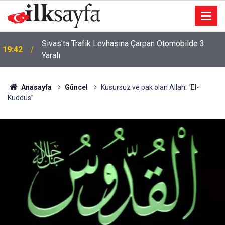
On Numara çekiliş sonuçları açıklandı mı? 7
19:37
Ağustos Cuma On Numara çekiliş sonuçları
açıklandı mı?
Anasayfa
Güncel
Kusursuz ve pak olan Allah: “El-
Kuddüs”