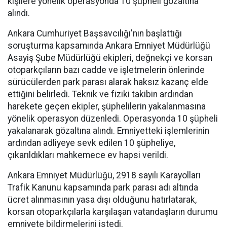
kişilere yönelik operasyonda 10 şüpheli gözaltına
alındı.
Ankara Cumhuriyet Başsavcılığı'nın başlattığı
soruşturma kapsamında Ankara Emniyet Müdürlüğü
Asayiş Şube Müdürlüğü ekipleri, değnekçi ve korsan
otoparkçıların bazı cadde ve işletmelerin önlerinde
sürücülerden park parası alarak haksız kazanç elde
ettiğini belirledi. Teknik ve fiziki takibin ardından
harekete geçen ekipler, şüphelilerin yakalanmasına
yönelik operasyon düzenledi. Operasyonda 10 şüpheli
yakalanarak gözaltına alındı. Emniyetteki işlemlerinin
ardından adliyeye sevk edilen 10 şüpheliye,
çıkarıldıkları mahkemece ev hapsi verildi.
Ankara Emniyet Müdürlüğü, 2918 sayılı Karayolları
Trafik Kanunu kapsamında park parası adı altında
ücret alınmasının yasa dışı olduğunu hatırlatarak,
korsan otoparkçılarla karşılaşan vatandaşların durumu
emniyete bildirmelerini istedi.