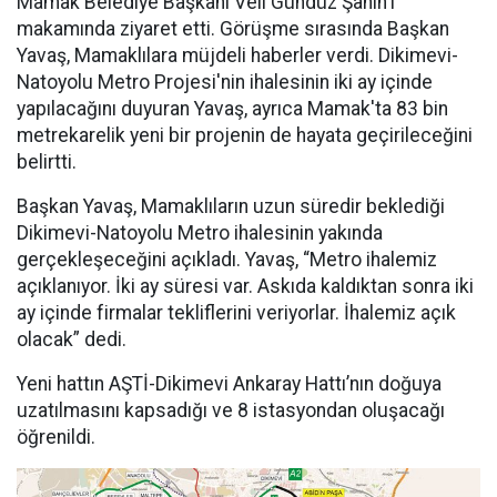
Mamak Belediye Başkanı Veli Gündüz Şahin'i
makamında ziyaret etti. Görüşme sırasında Başkan
Yavaş, Mamaklılara müjdeli haberler verdi. Dikimevi-
Natoyolu Metro Projesi'nin ihalesinin iki ay içinde
yapılacağını duyuran Yavaş, ayrıca Mamak'ta 83 bin
metrekarelik yeni bir projenin de hayata geçirileceğini
belirtti.
Başkan Yavaş, Mamaklıların uzun süredir beklediği
Dikimevi-Natoyolu Metro ihalesinin yakında
gerçekleşeceğini açıkladı. Yavaş, “Metro ihalemiz
açıklanıyor. İki ay süresi var. Askıda kaldıktan sonra iki
ay içinde firmalar tekliflerini veriyorlar. İhalemiz açık
olacak” dedi.
Yeni hattın AŞTİ-Dikimevi Ankaray Hattı’nın doğuya
uzatılmasını kapsadığı ve 8 istasyondan oluşacağı
öğrenildi.