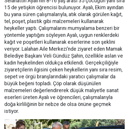
Selahattin Ayalı’nın 8-16 yaş arası 35 çocuğun yanı sıra
15 de yetişkin öğrencisi bulunuyor. Ayalı, Ekim ayından
bu yana süren çalışmalarıyla, atık olarak görülen kağıt,
tel, poşet, plastik gibi malzemeleri kullanarak
heykeller yaptı. Çalışmalarını mumyalama benzeri bir
yöntemle yaptığını söyleyen Ayalı, uygun renklerdeki
kağıt ve poşetleri kullanarak eserlerine son şeklini
veriyor. Lalahan Aile Merkezi’nde ziyaret eden Mamak
Belediye Başkanı Veli Gündüz Şahin, özellikle aslan ve
kadın heykelinden oldukça etkilendi. Gerçekçiliğiyle
ziyaretçilerin ilgisini çeken heykellerin yanı sıra resim,
sepet ve örgü branşlarındaki yaratıcı çalışmalar da
büyük beğeni topladı. Çöp olarak düşünülen
malzemeleri değerlendirerek düşük maliyetle sanat
eserleri üreten Ayalı ve öğrencileri, çalışmalarıyla
doğa kirliliğinin bir nebze de olsa önüne geçmek
istiyor.