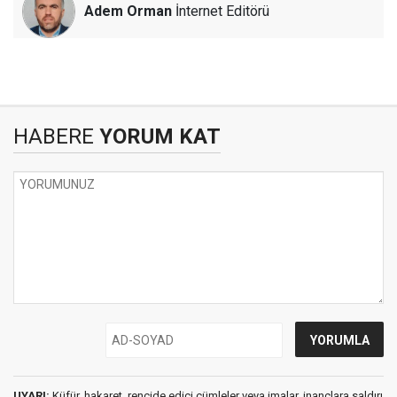
Adem Orman
İnternet Editörü
HABERE
YORUM KAT
UYARI:
Küfür, hakaret, rencide edici cümleler veya imalar, inançlara saldırı