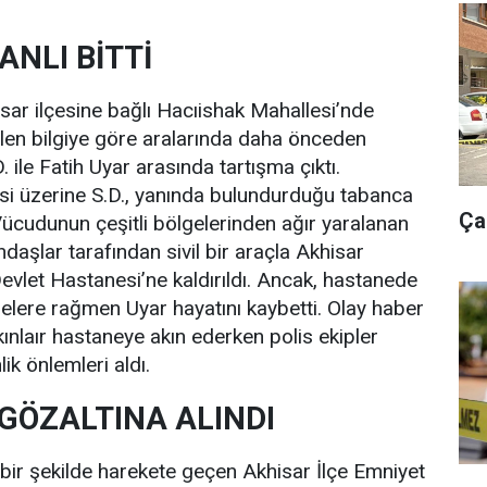
ANLI BİTTİ
sar ilçesine bağlı Hacıishak Mahallesi’nde
len bilgiye göre aralarında daha önceden
ile Fatih Uyar arasında tartışma çıktı.
i üzerine S.D., yanında bulundurduğu tabanca
Ça
 Vücudunun çeşitli bölgelerinden ağır yaralanan
daşlar tarafından sivil bir araçla Akhisar
vlet Hastanesi’ne kaldırıldı. Ancak, hastanede
lere rağmen Uyar hayatını kaybetti. Olay haber
kınlaır hastaneye akın ederken polis ekipler
ik önlemleri aldı.
GÖZALTINA ALINDI
ı bir şekilde harekete geçen Akhisar İlçe Emniyet