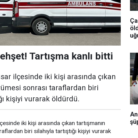
Ça
öl
uğ
hşet! Tartışma kanlı bitti
ar ilçesinde iki kişi arasında çıkan
ümesi sonrası taraflardan biri
ığı kişiyi vurarak öldürdü.
An
şü
çesinde iki kişi arasında çıkan tartışmanın
lardan biri silahıyla tartıştığı kişiyi vurarak