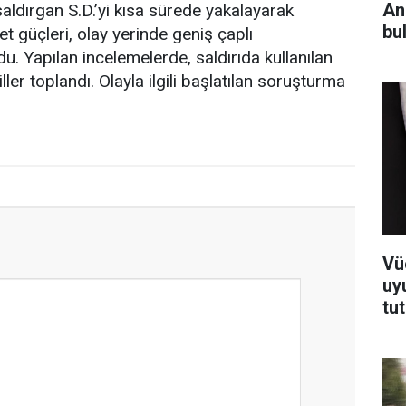
An
saldırgan S.D.’yi kısa sürede yakalayarak
bul
et güçleri, olay yerinde geniş çaplı
u. Yapılan incelemelerde, saldırıda kullanılan
ller toplandı. Olayla ilgili başlatılan soruşturma
Vü
uy
tu