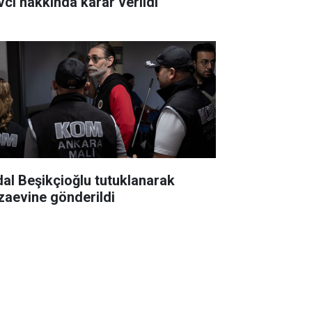
vcı hakkında karar verildi”
dal Beşikçioğlu tutuklanarak
zaevine gönderildi