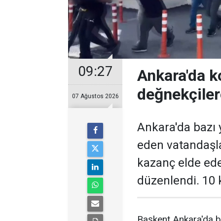
09:27
Ankara'da k
değnekçile
07 Ağustos 2026
Ankara'da bazı y
eden vatandaşl
kazanç elde ed
düzenlendi. 10 k
Başkent Ankara'da b