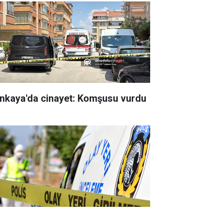
nkaya'da cinayet: Komşusu vurdu