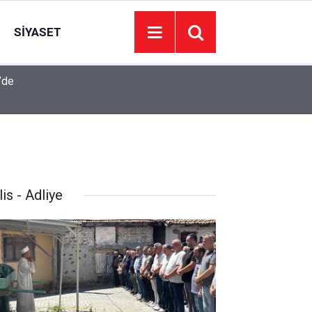
SIYASET
’de
Juventus Inter maçı hangi kanalda, Juventus Int
23:04
oynanacak?
is - Adliye