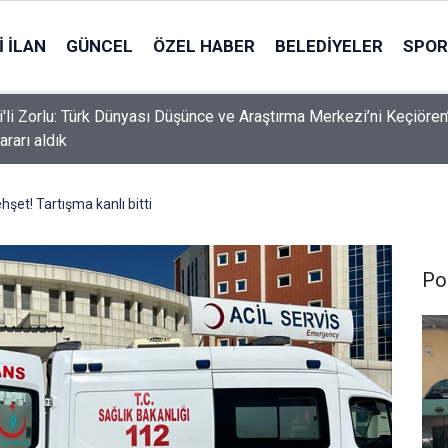
 İLAN
GÜNCEL
ÖZEL HABER
BELEDIYELER
SPOR
i'li Zorlu: Türk Dünyası Düşünce ve Araştırma Merkezi’ni Keçiören
ararı aldık
şet! Tartışma kanlı bitti
Pol