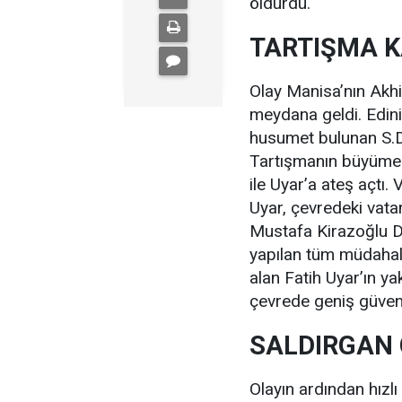
öldürdü.
TARTIŞMA K
Olay Manisa’nın Akhi
meydana geldi. Edini
husumet bulunan S.D. 
Tartışmanın büyümes
ile Uyar’a ateş açtı.
Uyar, çevredeki vatan
Mustafa Kirazoğlu De
yapılan tüm müdahale
alan Fatih Uyar’ın ya
çevrede geniş güvenl
SALDIRGAN 
Olayın ardından hızl