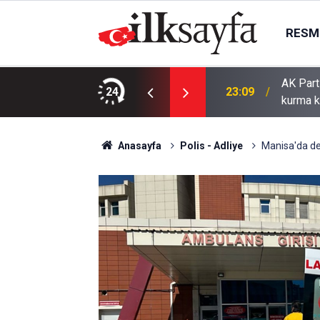
RESMI
AK Part
ı bıçaklı kavga: 4 yaralı
24
23:09
kurma k
Anasayfa
Polis - Adliye
Manisa'da deh