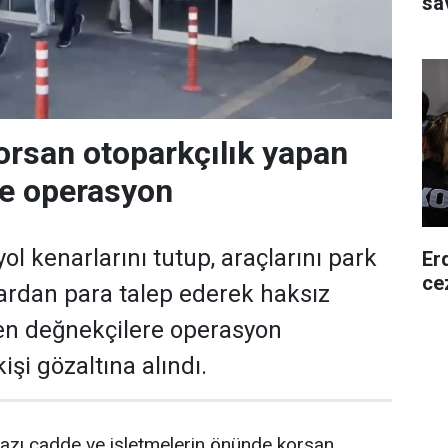
sa
orsan otoparkçılık yapan
re operasyon
ol kenarlarını tutup, araçlarını park
Er
ce
ardan para talep ederek haksız
en değnekçilere operasyon
işi gözaltına alındı.
azı cadde ve işletmelerin önünde korsan