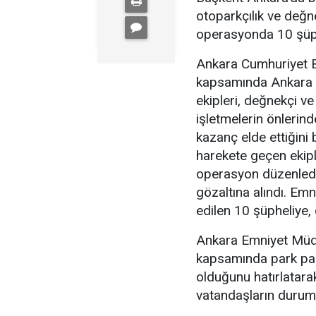
otoparkçılık ve değne
operasyonda 10 şüphe
Ankara Cumhuriyet Ba
kapsamında Ankara 
ekipleri, değnekçi v
işletmelerin önlerin
kazanç elde ettiğini b
harekete geçen ekipl
operasyon düzenledi
gözaltına alındı. Emn
edilen 10 şüpheliye, 
Ankara Emniyet Müdü
kapsamında park para
olduğunu hatırlatara
vatandaşların durumu