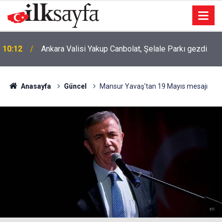
10:12
Ankara Valisi Yakup Canbolat, Şelale Parkı gezdi
09:43
Batman'da feci kaza: Çok sayıda yaralı var
Anasayfa
Güncel
Mansur Yavaş'tan 19 Mayıs mesajı