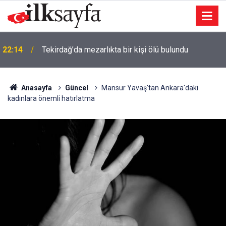
İzmir’de 44 kişi hayatını kaybetti… 7 Ağustos 2025
22:09
vefat listesi
Anasayfa
Güncel
Mansur Yavaş'tan Ankara'daki
kadınlara önemli hatırlatma