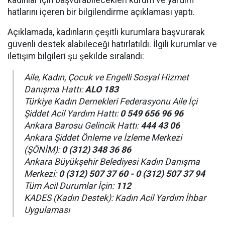
kadınlar için başvurabilecekleri kurum ve yardım
hatlarını içeren bir bilgilendirme açıklaması yaptı.
Açıklamada, kadınların çeşitli kurumlara başvurarak
güvenli destek alabileceği hatırlatıldı. İlgili kurumlar ve
iletişim bilgileri şu şekilde sıralandı:
Aile, Kadın, Çocuk ve Engelli Sosyal Hizmet
Danışma Hattı:
ALO 183
Türkiye Kadın Dernekleri Federasyonu Aile İçi
Şiddet Acil Yardım Hattı:
0 549 656 96 96
Ankara Barosu Gelincik Hattı:
444 43 06
Ankara Şiddet Önleme ve İzleme Merkezi
(ŞÖNİM):
0 (312) 348 36 86
Ankara Büyükşehir Belediyesi Kadın Danışma
Merkezi:
0 (312) 507 37 60 - 0 (312) 507 37
94
Tüm Acil Durumlar İçin:
112
KADES (Kadın Destek): Kadın Acil Yardım İhbar
Uygulaması