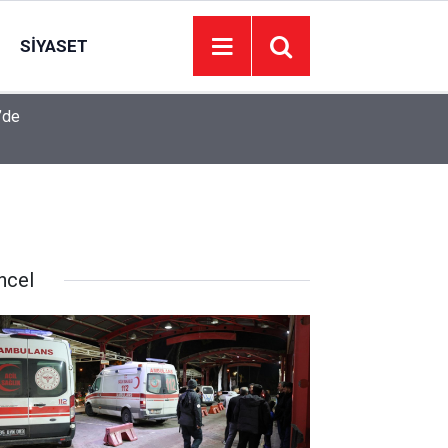
SIYASET
’de
Juventus Inter maçı hangi kanalda, Juventus Int
23:04
oynanacak?
ncel