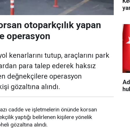
Ke
ya
orsan otoparkçılık yapan
re operasyon
ol kenarlarını tutup, araçlarını park
ardan para talep ederek haksız
en değnekçilere operasyon
Ad
işi gözaltına alındı.
hu
azı cadde ve işletmelerin önünde korsan
kçilik yaptığı belirlenen kişilere yönelik
li gözaltına alındı.