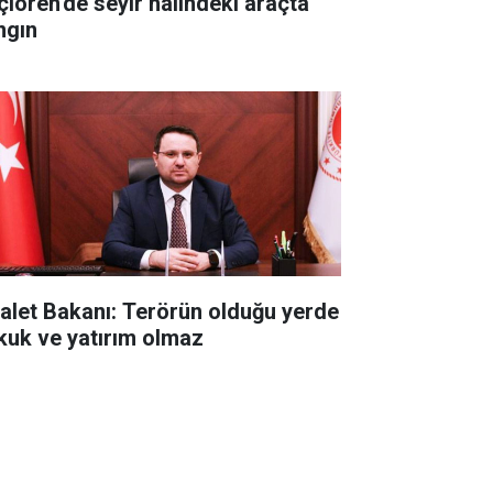
çiören'de seyir halindeki araçta
ngın
alet Bakanı: Terörün olduğu yerde
kuk ve yatırım olmaz