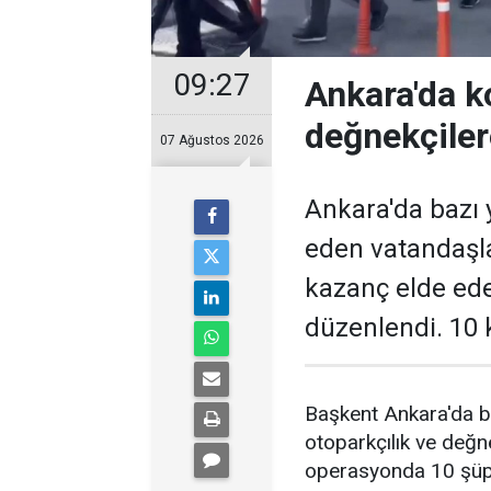
09:27
Ankara'da k
değnekçile
07 Ağustos 2026
Ankara'da bazı y
eden vatandaşl
kazanç elde ed
düzenlendi. 10 k
Başkent Ankara'da b
otoparkçılık ve değne
operasyonda 10 şüphe