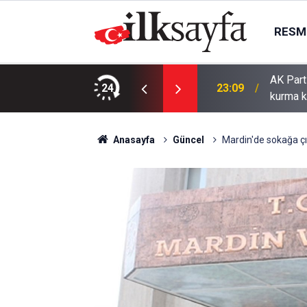
RESMI
AK Part
ı bıçaklı kavga: 4 yaralı
24
23:09
kurma k
Anasayfa
Güncel
Mardin'de sokağa çı