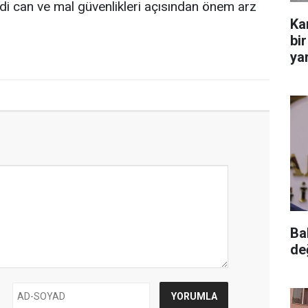
i can ve mal güvenlikleri açısından önem arz
Ka
bir
yar
Ba
de