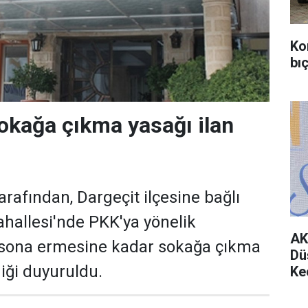
Ko
bıç
okağa çıkma yasağı ilan
tarafından, Dargeçit ilçesine bağlı
hallesi'nde PKK'ya yönelik
AK
 sona ermesine kadar sokağa çıkma
Dü
diği duyuruldu.
Ke