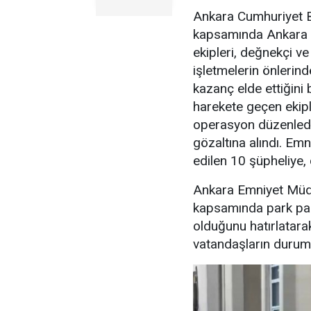
Ankara Cumhuriyet Ba
kapsamında Ankara 
ekipleri, değnekçi v
işletmelerin önlerin
kazanç elde ettiğini b
harekete geçen ekipl
operasyon düzenledi
gözaltına alındı. Emn
edilen 10 şüpheliye, 
Ankara Emniyet Müdü
kapsamında park para
olduğunu hatırlatara
vatandaşların durumu