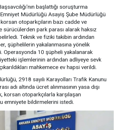
şsavcılığı'nın başlattığı soruşturma
Emniyet Müdürlüğü Asayiş Şube Müdürlüğü
e korsan otoparkçıların bazı cadde ve
de sürücülerden park parası alarak haksız
elirledi. Teknik ve fiziki takibin ardından
er, şüphelilerin yakalanmasına yönelik
. Operasyonda 10 şüpheli yakalanarak
iyetteki işlemlerinin ardından adliyeye sevk
çıkarıldıkları mahkemece ev hapsi verildi.
rlüğü, 2918 sayılı Karayolları Trafik Kanunu
sı adı altında ücret alınmasının yasa dışı
k, korsan otoparkçılarla karşılaşan
 emniyete bildirmelerini istedi.