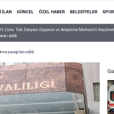
 İLAN
GÜNCEL
ÖZEL HABER
BELEDIYELER
SPOR
i'li Zorlu: Türk Dünyası Düşünce ve Araştırma Merkezi’ni Keçiören
ararı aldık
kma yasağı ilan edildi
Gü