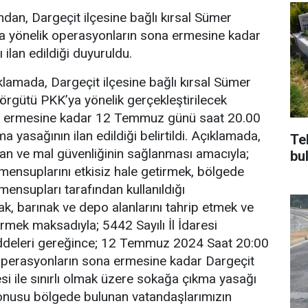
ından, Dargeçit ilçesine bağlı kırsal Sümer
a yönelik operasyonların sona ermesine kadar
ilan edildiği duyuruldu.
ıklamada, Dargeçit ilçesine bağlı kırsal Sümer
 örgütü PKK’ya yönelik gerçekleştirilecek
a ermesine kadar 12 Temmuz günü saat 20.00
ma yasağının ilan edildiği belirtildi. Açıklamada,
Te
an ve mal güvenliğinin sağlanması amacıyla;
bu
mensuplarını etkisiz hale getirmek, bölgede
mensupları tarafından kullanıldığı
ak, barınak ve depo alanlarını tahrip etmek ve
rmek maksadıyla; 5442 Sayılı İl İdaresi
addeleri gereğince; 12 Temmuz 2024 Saat 20:00
i operasyonların sona ermesine kadar Dargeçit
si ile sınırlı olmak üzere sokağa çıkma yasağı
 konusu bölgede bulunan vatandaşlarımızın