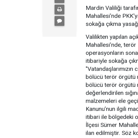
Mardin Valiliği taraf
Mahallesi'nde PKK'y
sokağa çıkma yasağı 
Valilikten yapılan aç
Mahallesi’nde, terör
operasyonların son
itibariyle sokağa çık
"Vatandaşlarımızın c
bölücü terör örgütü 
bölücü terör örgütü 
değerlendirilen sığın
malzemeleri ele geçi
Kanunu’nun ilgili m
itibari ile bölgedek
İlçesi Sümer Mahalle
ilan edilmiştir. Söz